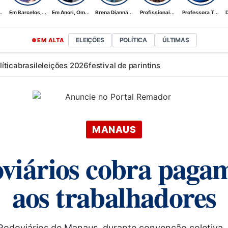
.
Em Barcelos,...
Em Anori, Om...
Brena Dianná...
Profissionai...
Professora T...
D
ELEIÇÕES
POLÍTICA
ÚLTIMAS
EM ALTA
lítica
brasil
eleições 2026
festival de parintins
MANAUS
viários cobra pagam
aos trabalhadores
Rodoviários de Manaus, durante convenção coletiva, 