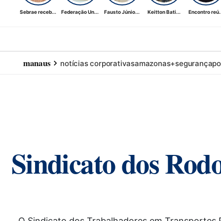
Sebrae receb...
Federação Un...
Fausto Júnio...
Keitton Bati...
Encontro reú..
manaus
notícias corporativas
amazonas+
segurança
po
Sindicato dos Rodo
O Sindicato dos Trabalhadores em Transportes 