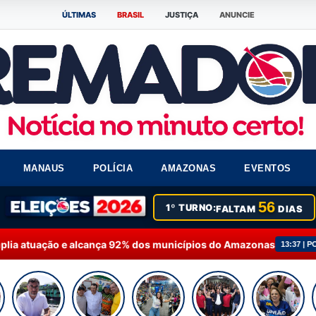
ÚLTIMAS
BRASIL
JUSTIÇA
ANUNCIE
MANAUS
POLÍCIA
AMAZONAS
EVENTOS
56
1º TURNO:
FALTAM
DIAS
e alcança 92% dos municípios do Amazonas
Fausto 
13:37 | POLÍTICA