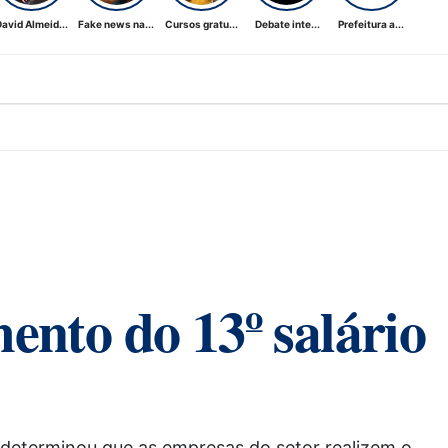
avid Almeid...
Fake news na...
Cursos gratu...
Debate inte...
Prefeitura a...
ento do 13º salário
determinou que as empresas do setor realizem o