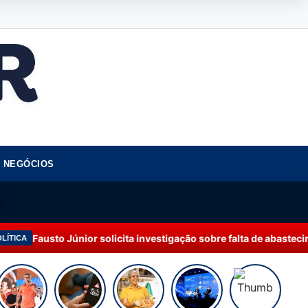
NEGÓCIOS
Júnior solicita investigação sobre falta de abastecimento de águ