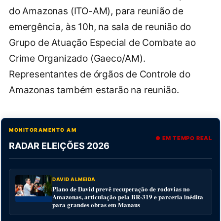
do Amazonas (ITO-AM), para reunião de
emergência, às 10h, na sala de reunião do
Grupo de Atuação Especial de Combate ao
Crime Organizado (Gaeco/AM).
Representantes de órgãos de Controle do
Amazonas também estarão na reunião.
MONITORAMENTO AM
● EM TEMPO REAL
RADAR ELEIÇÕES 2026
DAVID ALMEIDA
Plano de David prevê recuperação de rodovias no
Amazonas, articulação pela BR-319 e parceria inédita
para grandes obras em Manaus