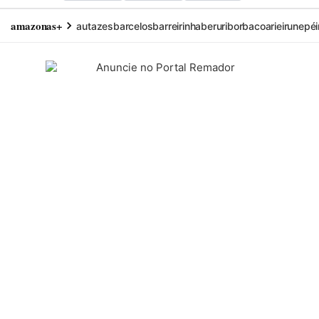
amazonas+
autazes
barcelos
barreirinha
beruri
borba
coari
eirunepé