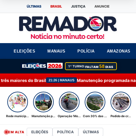
ÚLTIMAS
BRASIL
JUSTIÇA
ANUNCIE
ELEIÇÕES
MANAUS
POLÍCIA
AMAZONAS
58
1º TURNO:
FALTAM
DIAS
l
Manutenção programada na Ponta do Ismael é con
21:26 | MANAUS
Rede municip...
Manutenção p...
Operação ‘Mo...
Com 30% das ...
Pedido de cr...
ELEIÇÕES
POLÍTICA
ÚLTIMAS
EM ALTA