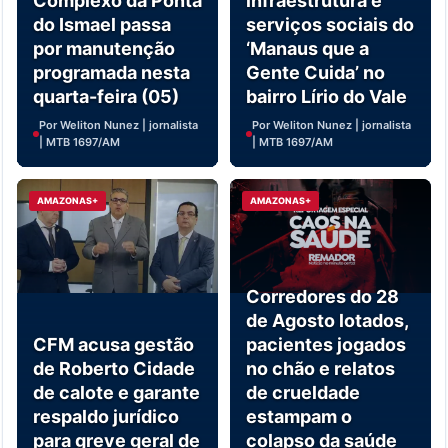
Complexo da Ponta
infraestrutura e
do Ismael passa
serviços sociais do
por manutenção
‘Manaus que a
programada nesta
Gente Cuida’ no
quarta-feira (05)
bairro Lírio do Vale
Por Weliton Nunez | jornalista
Por Weliton Nunez | jornalista
| MTB 1697/AM
| MTB 1697/AM
AMAZONAS+
AMAZONAS+
Corredores do 28
de Agosto lotados,
CFM acusa gestão
pacientes jogados
de Roberto Cidade
no chão e relatos
de calote e garante
de crueldade
respaldo jurídico
estampam o
para greve geral de
colapso da saúde