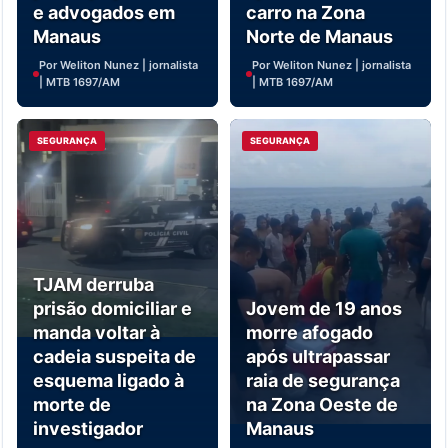
e advogados em
carro na Zona
Manaus
Norte de Manaus
Por Weliton Nunez | jornalista
Por Weliton Nunez | jornalista
| MTB 1697/AM
| MTB 1697/AM
SEGURANÇA
SEGURANÇA
TJAM derruba
prisão domiciliar e
Jovem de 19 anos
manda voltar à
morre afogado
cadeia suspeita de
após ultrapassar
esquema ligado à
raia de segurança
morte de
na Zona Oeste de
investigador
Manaus