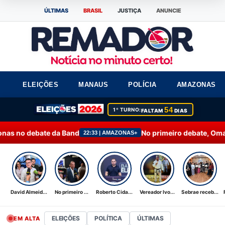
ÚLTIMAS
BRASIL
JUSTIÇA
ANUNCIE
ELEIÇÕES
MANAUS
POLÍCIA
AMAZONAS
54
1º TURNO:
FALTAM
DIAS
and
No primeiro debate, Omar destaca mudança c
22:33 | AMAZONAS+
David Almeid...
No primeiro ...
Roberto Cida...
Vereador Ivo...
Sebrae receb...
ELEIÇÕES
POLÍTICA
ÚLTIMAS
EM ALTA