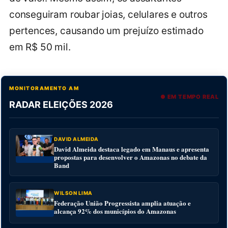
conseguiram roubar joias, celulares e outros
pertences, causando um prejuízo estimado
em R$ 50 mil.
MONITORAMENTO AM
● EM TEMPO REAL
RADAR ELEIÇÕES 2026
DAVID ALMEIDA
David Almeida destaca legado em Manaus e apresenta
propostas para desenvolver o Amazonas no debate da
Band
WILSON LIMA
Federação União Progressista amplia atuação e
alcança 92% dos municípios do Amazonas