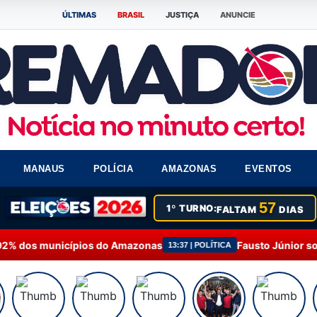
ÚLTIMAS
BRASIL
JUSTIÇA
ANUNCIE
MANAUS
POLÍCIA
AMAZONAS
EVENTOS
57
1º TURNO:
FALTAM
DIAS
Fausto Júnior solicita investigação sobre falta de 
:37 | POLÍTICA