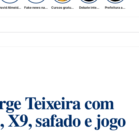
avid Almeid...
Fake news na...
Cursos gratu...
Debate inte...
Prefeitura a...
rge Teixeira com
, X9, safado e jogo