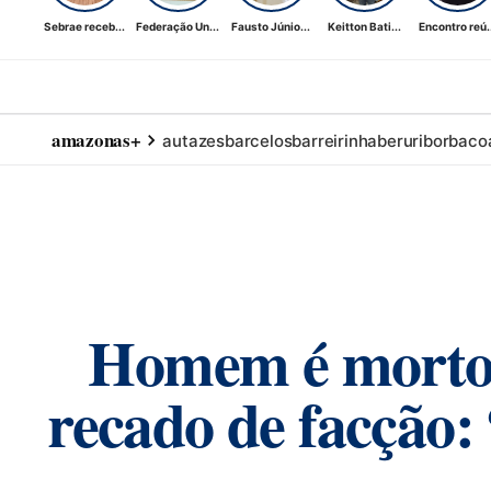
Sebrae receb...
Federação Un...
Fausto Júnio...
Keitton Bati...
Encontro reú..
amazonas+
autazes
barcelos
barreirinha
beruri
borba
co
Homem é morto a
recado de facção: 