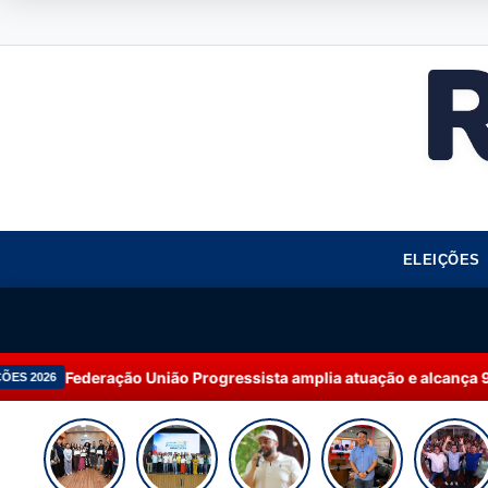
ELEIÇÕES
ta amplia atuação e alcança 92% dos municípios do Amazonas
13