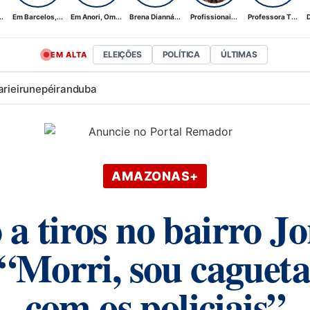
.
Em Barcelos,...
Em Anori, Om...
Brena Dianná...
Profissionai...
Professora T...
D
ELEIÇÕES
POLÍTICA
ÚLTIMAS
EM ALTA
ari
eirunepé
iranduba
AMAZONAS+
 tiros no bairro Jo
“Morri, sou cagueta
com os policiais”