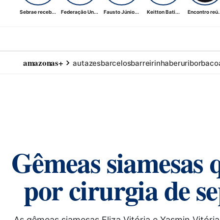
Sebrae receb...
Federação Un...
Fausto Júnio...
Keitton Bati...
Encontro reú..
amazonas+
autazes
barcelos
barreirinha
beruri
borba
co
Gêmeas siamesas 
por cirurgia de 
As gêmeas siamesas Eliza Vitória e Yasmin Vitór