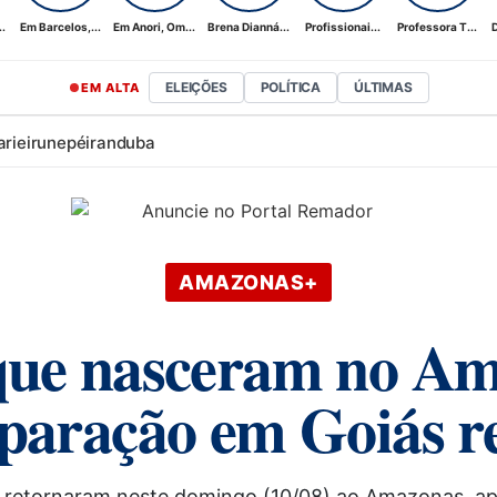
.
Em Barcelos,...
Em Anori, Om...
Brena Dianná...
Profissionai...
Professora T...
D
ELEIÇÕES
POLÍTICA
ÚLTIMAS
EM ALTA
ari
eirunepé
iranduba
AMAZONAS+
que nasceram no Am
separação em Goiás r
ia retornaram neste domingo (10/08) ao Amazonas, apó