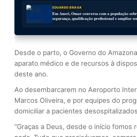
EDUARDO BRAGA
Em Anori, Omar conversa com a população sobre
segurança, qualificação profissional e ampliar se
Desde o parto, o Governo do Amazonas
aparato médico e de recursos à dispo
deste ano.
Ao desembarcarem no Aeroporto Inter
Marcos Oliveira, e por equipes do p
domiciliar a pacientes desospitalizad
“Graças a Deus, desde o início fomos 