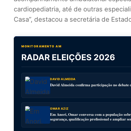
cardiopediatria, até de outras especi
Casa”, destacou a secretária de Esta
MONITORAMENTO AM
RADAR ELEIÇÕES 2026
DAVID ALMEIDA
David Almeida confirma participação no debat
OMAR AZIZ
Em Anori, Omar conversa com a população sobre
segurança, qualificação profissional e ampliar se