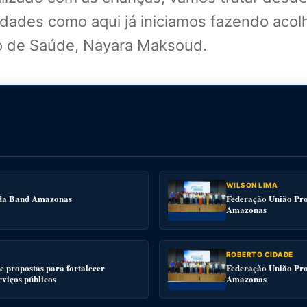
alidades como aqui já iniciamos fazendo ac
do de Saúde, Nayara Maksoud.
WILSON LIMA
e da Band Amazonas
Federação União Pro
Amazonas
ROBERTO CIDADE
 propostas para fortalecer
Federação União Pro
rviços públicos
Amazonas