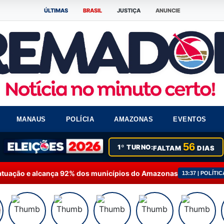
ÚLTIMAS
BRASIL
JUSTIÇA
ANUNCIE
MANAUS
POLÍCIA
AMAZONAS
EVENTOS
56
1º TURNO:
FALTAM
DIAS
 dos municípios do Amazonas
Fausto Júnior solicit
13:37 | POLÍTICA