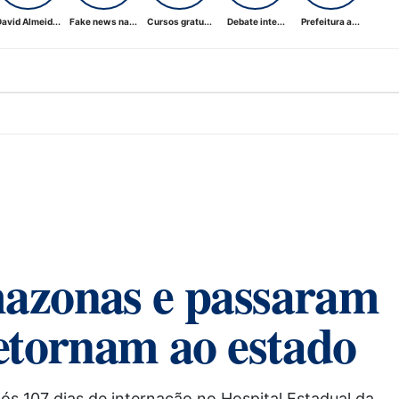
avid Almeid...
Fake news na...
Cursos gratu...
Debate inte...
Prefeitura a...
azonas e passaram
etornam ao estado
s 107 dias de internação no Hospital Estadual da