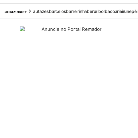
amazonas+
autazes
barcelos
barreirinha
beruri
borba
coari
eirunepé