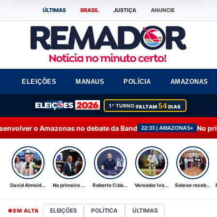
ÚLTIMAS
BRASIL
JUSTIÇA
ANUNCIE
ELEIÇÕES
MANAUS
POLÍCIA
AMAZONAS
54
1º TURNO:
FALTAM
DIAS
onas no debate da Band
No primeiro debate, Oma
22:33 | AMAZONAS+
David Almeid...
No primeiro ...
Roberto Cida...
Vereador Ivo...
Sebrae receb...
ELEIÇÕES
POLÍTICA
ÚLTIMAS
EM ALTA