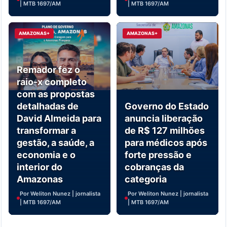
| MTB 1697/AM
| MTB 1697/AM
AMAZONAS+
AMAZONAS+
Remador fez o
raio-x completo
com as propostas
detalhadas de
Governo do Estado
David Almeida para
anuncia liberação
transformar a
de R$ 127 milhões
gestão, a saúde, a
para médicos após
economia e o
forte pressão e
interior do
cobranças da
Amazonas
categoria
Por Weliton Nunez | jornalista
Por Weliton Nunez | jornalista
| MTB 1697/AM
| MTB 1697/AM