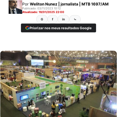
Por
Weliton Nunez | jornalista | MTB 1697/AM
Publicado: 03/11/2023 10:12
Atualizado: 19/01/2025 22:00
G
f
in
⤿
Priorizar nos meus resultados Google