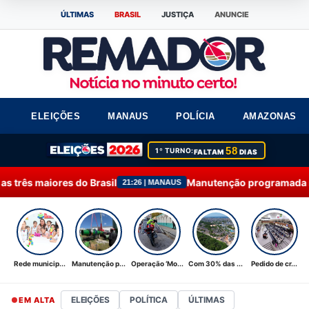
ÚLTIMAS
BRASIL
JUSTIÇA
ANUNCIE
ELEIÇÕES
MANAUS
POLÍCIA
AMAZONAS
58
1º TURNO:
FALTAM
DIAS
asil
Manutenção programada na Ponta do Ismael é 
21:26 | MANAUS
Rede municip...
Manutenção p...
Operação ‘Mo...
Com 30% das ...
Pedido de cr...
ELEIÇÕES
POLÍTICA
ÚLTIMAS
EM ALTA