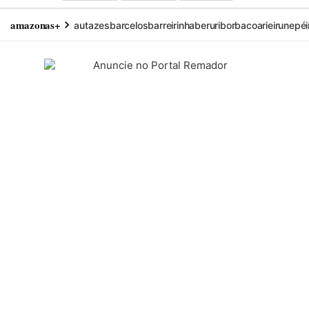
amazonas+
autazes
barcelos
barreirinha
beruri
borba
coari
eirunepé