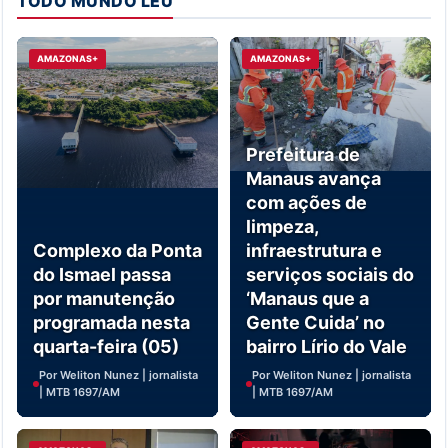
TODO MUNDO LEU
AMAZONAS+
AMAZONAS+
Prefeitura de
Manaus avança
com ações de
limpeza,
Complexo da Ponta
infraestrutura e
do Ismael passa
serviços sociais do
por manutenção
‘Manaus que a
programada nesta
Gente Cuida’ no
quarta-feira (05)
bairro Lírio do Vale
Por Weliton Nunez | jornalista
Por Weliton Nunez | jornalista
| MTB 1697/AM
| MTB 1697/AM