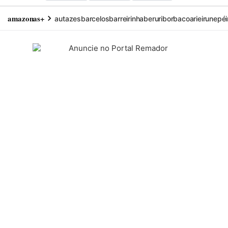
amazonas+
autazes
barcelos
barreirinha
beruri
borba
coari
eirunepé