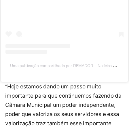
U
ma publicação compartilhada por REMADOR – Notícias sobre o Amazonas e Política (@portalremador_)
“Hoje estamos dando um passo muito
importante para que continuemos fazendo da
Câmara Municipal um poder independente,
poder que valoriza os seus servidores e essa
valorização traz também esse importante