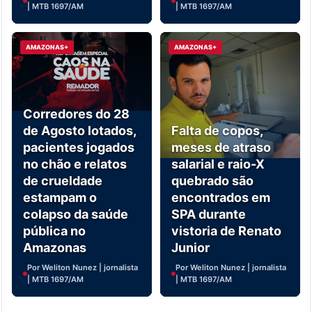
| MTB 1697/AM
| MTB 1697/AM
AMAZONAS+
AMAZONAS+
Corredores do 28
de Agosto lotados,
Falta de copos,
pacientes jogados
meses de atraso
no chão e relatos
salarial e raio-X
de crueldade
quebrado são
estampam o
encontrados em
colapso da saúde
SPA durante
pública no
vistoria de Renato
Amazonas
Junior
Por Weliton Nunez | jornalista
Por Weliton Nunez | jornalista
| MTB 1697/AM
| MTB 1697/AM