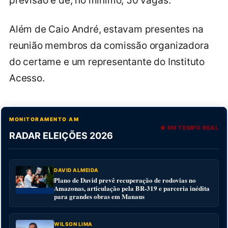
previsão é de, no mínimo, 50 vagas.
Além de Caio André, estavam presentes na
reunião membros da comissão organizadora
do certame e um representante do Instituto
Acesso.
MONITORAMENTO AM
● EM TEMPO REAL
RADAR ELEIÇÕES 2026
DAVID ALMEIDA
Plano de David prevê recuperação de rodovias no
Amazonas, articulação pela BR-319 e parceria inédita
para grandes obras em Manaus
WILSON LIMA