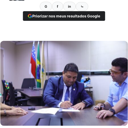
G
f
in
⤿
Priorizar nos meus resultados Google