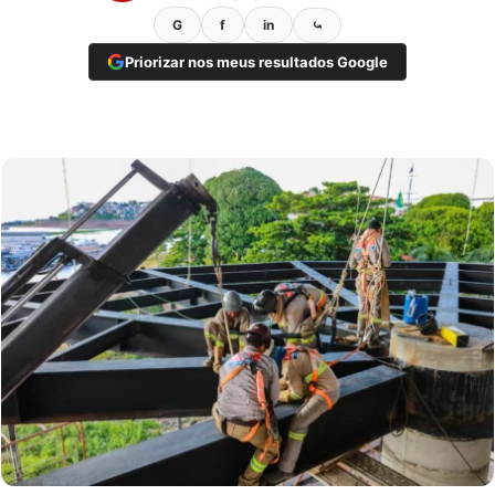
G
f
in
⤿
Priorizar nos meus resultados Google