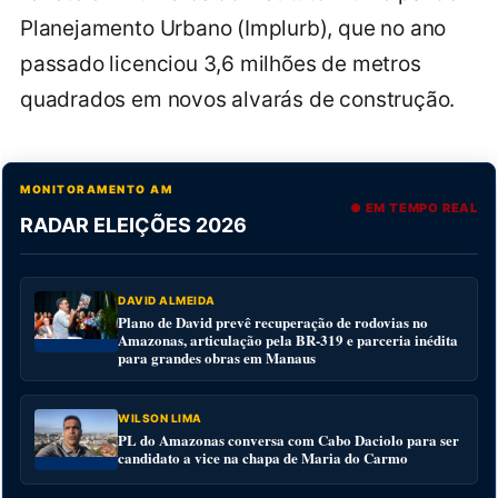
Planejamento Urbano (Implurb), que no ano
passado licenciou 3,6 milhões de metros
quadrados em novos alvarás de construção.
MONITORAMENTO AM
● EM TEMPO REAL
RADAR ELEIÇÕES 2026
DAVID ALMEIDA
Plano de David prevê recuperação de rodovias no
Amazonas, articulação pela BR-319 e parceria inédita
para grandes obras em Manaus
WILSON LIMA
PL do Amazonas conversa com Cabo Daciolo para ser
candidato a vice na chapa de Maria do Carmo