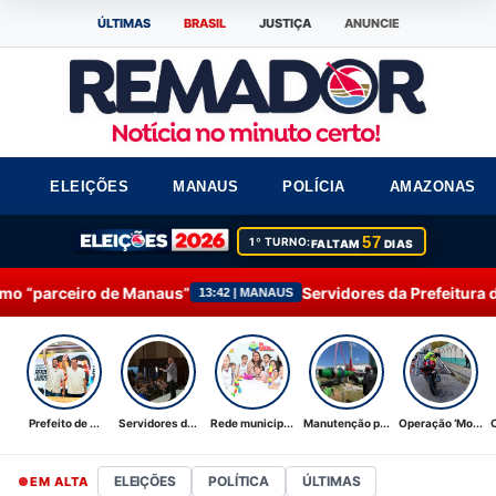
ÚLTIMAS
BRASIL
JUSTIÇA
ANUNCIE
ELEIÇÕES
MANAUS
POLÍCIA
AMAZONAS
57
1º TURNO:
FALTAM
DIAS
aus”
Servidores da Prefeitura de Manaus participam
13:42 | MANAUS
Prefeito de ...
Servidores d...
Rede municip...
Manutenção p...
Operação ‘Mo...
ELEIÇÕES
POLÍTICA
ÚLTIMAS
EM ALTA