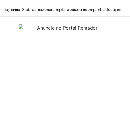
negócios
abre
amazonas
ampliar
apoio
com
companhia
desejam