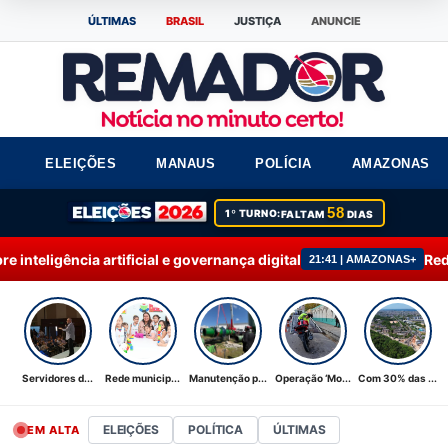
ÚLTIMAS
BRASIL
JUSTIÇA
ANUNCIE
ELEIÇÕES
MANAUS
POLÍCIA
AMAZONAS
58
1º TURNO:
FALTAM
DIAS
l e governança digital
Rede municipal de ensin
21:41 | AMAZONAS+
Servidores d...
Rede municip...
Manutenção p...
Operação ‘Mo...
Com 30% das ...
ELEIÇÕES
POLÍTICA
ÚLTIMAS
EM ALTA