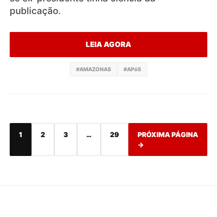
publicação.
LEIA AGORA
#AMAZONAS
#APóS
1
2
3
…
29
PRÓXIMA PÁGINA
→