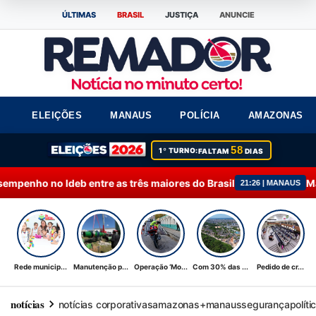
ÚLTIMAS
BRASIL
JUSTIÇA
ANUNCIE
ELEIÇÕES
MANAUS
POLÍCIA
AMAZONAS
58
1º TURNO:
FALTAM
DIAS
no Ideb entre as três maiores do Brasil
Manutençã
21:26 | MANAUS
Rede municip...
Manutenção p...
Operação ‘Mo...
Com 30% das ...
Pedido de cr...
notícias
notícias corporativas
amazonas+
manaus
segurança
políti