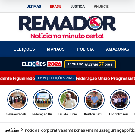
ÚLTIMAS
BRASIL
JUSTIÇA
ANUNCIE
ELEIÇÕES
MANAUS
POLÍCIA
AMAZONAS
57
1º TURNO:
FALTAM
DIAS
igueiredo
Federação União Progressista ampl
13:39 | ELEIÇÕES 2026
Sebrae receb...
Federação Un...
Fausto Júnio...
Keitton Bati...
Encontro reú...
notícias
notícias corporativas
amazonas+
manaus
segurança
políti