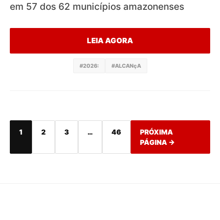
em 57 dos 62 municípios amazonenses
LEIA AGORA
#2026:
#ALCANçA
1
2
3
…
46
PRÓXIMA
PÁGINA →