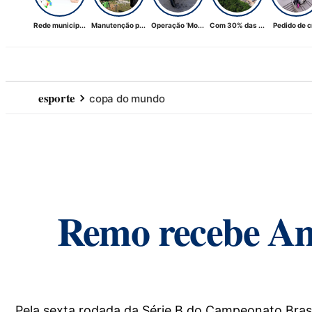
Rede municip...
Manutenção p...
Operação ‘Mo...
Com 30% das ...
Pedido de cr
esporte
copa do mundo
Remo recebe Ama
Pela sexta rodada da Série B do Campeonato Brasi