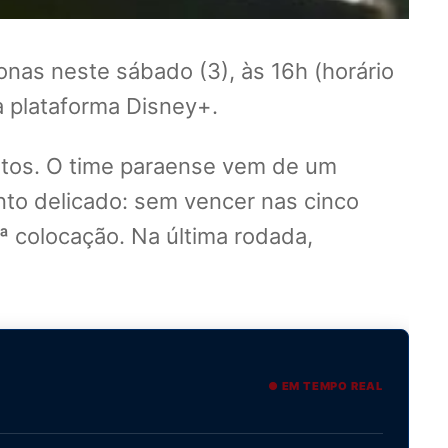
nas neste sábado (3), às 16h (horário
a plataforma Disney+.
ntos. O time paraense vem de um
nto delicado: sem vencer nas cinco
ª colocação. Na última rodada,
● EM TEMPO REAL