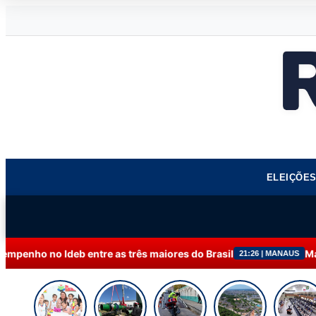
ELEIÇÕE
re as três maiores do Brasil
Manutenção programad
21:26 | MANAUS