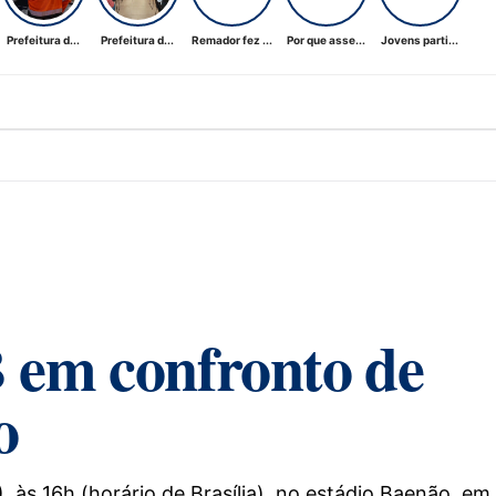
Prefeitura d...
Prefeitura d...
Remador fez ...
Por que asse...
Jovens parti...
 em confronto de
o
às 16h (horário de Brasília), no estádio Baenão, em