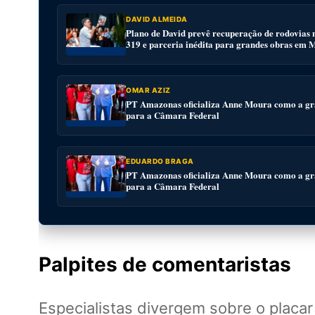
DAVID ALMEIDA
Plano de David prevê recuperação de rodovias 
319 e parceria inédita para grandes obras em
OMAR AZIZ
PT Amazonas oficializa Anne Moura como a gr
para a Câmara Federal
EDUARDO BRAGA
PT Amazonas oficializa Anne Moura como a gr
para a Câmara Federal
Palpites de comentaristas
Especialistas divergem sobre o placa