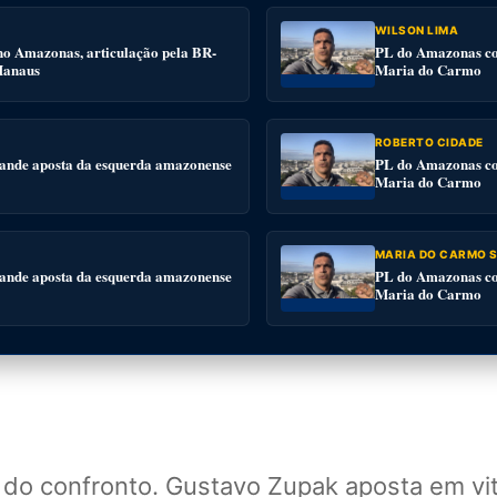
WILSON LIMA
no Amazonas, articulação pela BR-
PL do Amazonas con
 Manaus
Maria do Carmo
ROBERTO CIDADE
ande aposta da esquerda amazonense
PL do Amazonas con
Maria do Carmo
MARIA DO CARMO S
ande aposta da esquerda amazonense
PL do Amazonas con
Maria do Carmo
r do confronto. Gustavo Zupak aposta em vi