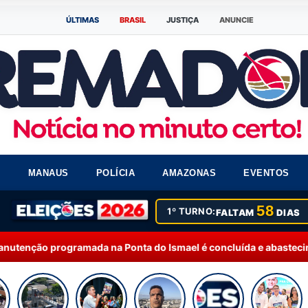
ÚLTIMAS
BRASIL
JUSTIÇA
ANUNCIE
S
MANAUS
POLÍCIA
AMAZONAS
EVENTOS
58
1º TURNO:
FALTAM
DIAS
a na Ponta do Ismael é concluída e abastecimento começa a ser