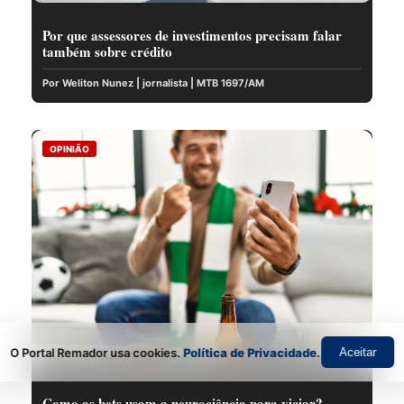
Por que assessores de investimentos precisam falar
também sobre crédito
Por Weliton Nunez | jornalista | MTB 1697/AM
OPINIÃO
O Portal Remador usa cookies.
Política de Privacidade
.
Aceitar
Como as bets usam a neurociência para viciar?