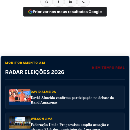
G
f
in
⤿
Priorizar nos meus resultados Google
MONITORAMENTO AM
● EM TEMPO REAL
RADAR ELEIÇÕES 2026
DAVID ALMEIDA
David Almeida confirma participação no debate da
Band Amazonas
WILSON LIMA
Federação União Progressista amplia atuação e
alcança 92% dos municípios do Amazonas