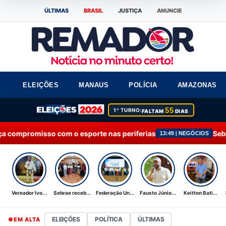
ÚLTIMAS
BRASIL
JUSTIÇA
ANUNCIE
ELEIÇÕES
MANAUS
POLÍCIA
AMAZONAS
55
1º TURNO:
FALTAM
DIAS
 o esporte nas periferias
Sebrae recebe Moção d
13:49 | NEGÓCIOS
Vereador Ivo...
Sebrae receb...
Federação Un...
Fausto Júnio...
Keitton Bati...
ELEIÇÕES
POLÍTICA
ÚLTIMAS
EM ALTA