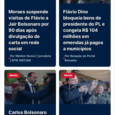
Moraes suspende
Flávio Dino
visitas de Flávio a
bloqueia bens de
Jair Bolsonaro por
presidente do PL e
90 dias após
congela R$ 104
divulgação de
milhões em
carta em rede
emendas já pagos
social
a municípios
Por Weliton Nunez | jornalista
Por Redação do Portal
| MTB 1697/AM
Remador
BRASIL
BRASIL
Carlos Bolsonaro