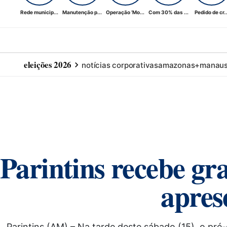
Rede municip...
Manutenção p...
Operação ‘Mo...
Com 30% das ...
Pedido de cr..
eleições 2026
notícias corporativas
amazonas+
manau
Parintins recebe g
apres
Parintins (AM) – Na tarde deste sábado (15), o pré-