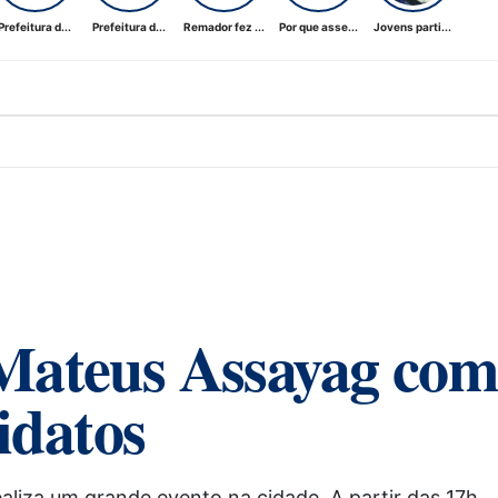
Prefeitura d...
Prefeitura d...
Remador fez ...
Por que asse...
Jovens parti...
 Mateus Assayag co
idatos
ealiza um grande evento na cidade. A partir das 17h,