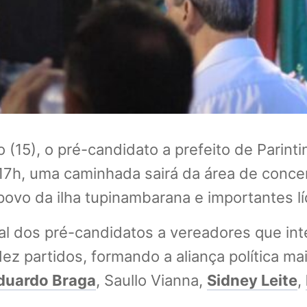
 (15), o pré-candidato a prefeito de Parinti
s 17h, uma caminhada sairá da área de con
 povo da ilha tupinambarana e importantes l
ial dos pré-candidatos a vereadores que in
z partidos, formando a aliança política mai
duardo Braga
, Saullo Vianna,
Sidney Leite
,