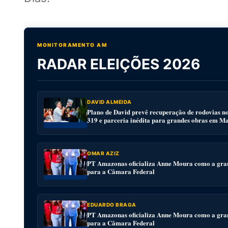
MONITORAMENTO AM
RADAR ELEIÇÕES 2026
DAVID ALMEIDA
Plano de David prevê recuperação de rodovias n
319 e parceria inédita para grandes obras em M
OMAR AZIZ
PT Amazonas oficializa Anne Moura como a gra
para a Câmara Federal
EDUARDO BRAGA
PT Amazonas oficializa Anne Moura como a gra
para a Câmara Federal