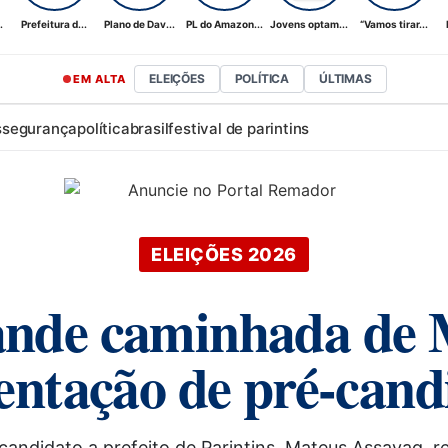
.
Prefeitura d...
Plano de Dav...
PL do Amazon...
Jovens optam...
“Vamos tirar...
ELEIÇÕES
POLÍTICA
ÚLTIMAS
EM ALTA
s
segurança
política
brasil
festival de parintins
ELEIÇÕES 2026
rande caminhada de
entação de pré-cand
candidato a prefeito de Parintins, Mateus Assayag, r