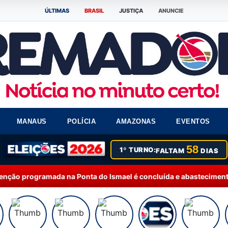
ÚLTIMAS
BRASIL
JUSTIÇA
ANUNCIE
MANAUS
POLÍCIA
AMAZONAS
EVENTOS
58
1º TURNO:
FALTAM
DIAS
nta do Ismael é concluída e abastecimento começa a ser retom