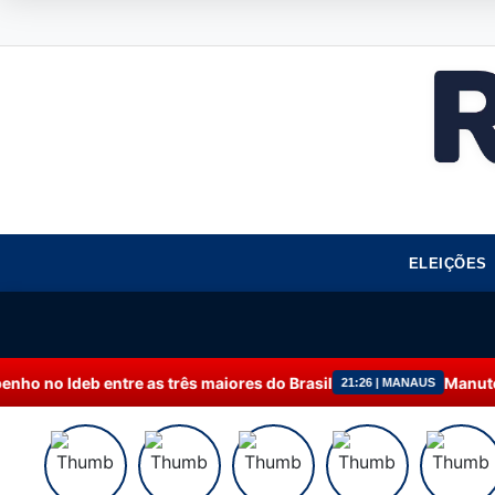
ELEIÇÕES
rês maiores do Brasil
Manutenção programada na Po
21:26 | MANAUS