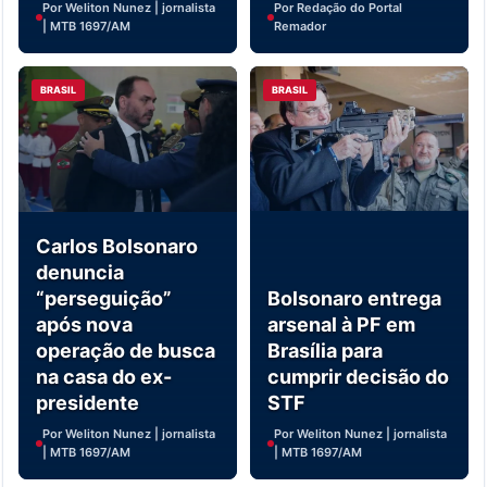
Por Weliton Nunez | jornalista
Por Redação do Portal
| MTB 1697/AM
Remador
BRASIL
BRASIL
Carlos Bolsonaro
denuncia
“perseguição”
Bolsonaro entrega
após nova
arsenal à PF em
operação de busca
Brasília para
na casa do ex-
cumprir decisão do
presidente
STF
Por Weliton Nunez | jornalista
Por Weliton Nunez | jornalista
| MTB 1697/AM
| MTB 1697/AM