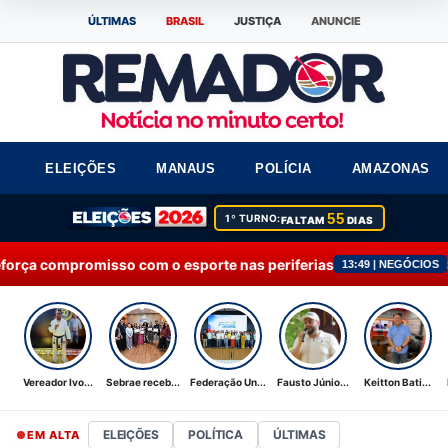
ÚLTIMAS
BRASIL
JUSTIÇA
ANUNCIE
ELEIÇÕES
MANAUS
POLÍCIA
AMAZONAS
55
1º TURNO:
FALTAM
DIAS
 com o esporte nas periferias
Sebrae recebe Moç
13:49 | NEGÓCIOS
Vereador Ivo...
Sebrae receb...
Federação Un...
Fausto Júnio...
Keitton Bati...
ELEIÇÕES
POLÍTICA
ÚLTIMAS
EM ALTA