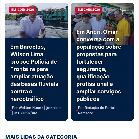
ELEIÇÕES 2026
ELEIÇÕES 2026
Em Anori, Omar
conversa com a
Em Barcelos,
população sobre
Wilson Lima
propostas para
propõe Polícia de
fortalecer
Fronteira para
segurança,
ampliar atuação
qualificação
das bases fluviais
profissional e
contra o
ampliar serviços
narcotráfico
públicos
Por Weliton Nunez | jornalista
Por Redação do Portal
| MTB 1697/AM
Remador
MAIS LIDAS DA CATEGORIA