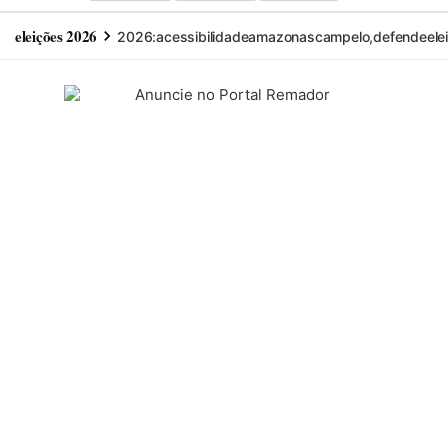
eleições 2026
2026:
acessibilidade
amazonas
campelo,
defende
ele