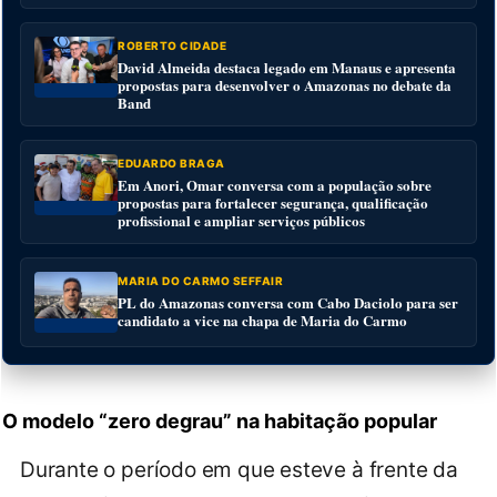
ROBERTO CIDADE
David Almeida destaca legado em Manaus e apresenta
propostas para desenvolver o Amazonas no debate da
Band
EDUARDO BRAGA
Em Anori, Omar conversa com a população sobre
propostas para fortalecer segurança, qualificação
profissional e ampliar serviços públicos
MARIA DO CARMO SEFFAIR
PL do Amazonas conversa com Cabo Daciolo para ser
candidato a vice na chapa de Maria do Carmo
O modelo “zero degrau” na habitação popular
Durante o período em que esteve à frente da