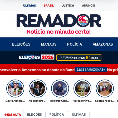
ÚLTIMAS
BRASIL
JUSTIÇA
ANUNCIE
ELEIÇÕES
MANAUS
POLÍCIA
AMAZONAS
54
1º TURNO:
FALTAM
DIAS
as no debate da Band
No primeiro debate, Omar
22:33 | AMAZONAS+
David Almeid...
No primeiro ...
Roberto Cida...
Vereador Ivo...
Sebrae receb...
ELEIÇÕES
POLÍTICA
ÚLTIMAS
EM ALTA