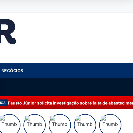
NEGÓCIOS
 solicita investigação sobre falta de abastecimento de água em M