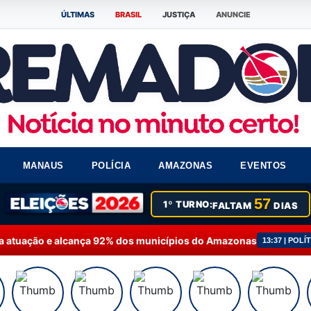
ÚLTIMAS
BRASIL
JUSTIÇA
ANUNCIE
MANAUS
POLÍCIA
AMAZONAS
EVENTOS
57
1º TURNO:
FALTAM
DIAS
nça 92% dos municípios do Amazonas
Fausto Júnior
13:37 | POLÍTICA