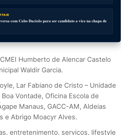
FFAIR
ersa com Cabo Daciolo para ser candidato a vice na chapa de
, CMEI Humberto de Alencar Castelo
cipal Waldir Garcia.
Doyle, Lar Fabiano de Cristo – Unidade
a Boa Vontade, Oficina Escola de
o Ágape Manaus, GACC-AM, Aldeias
s e Abrigo Moacyr Alves.
, entretenimento, serviços, lifestyle