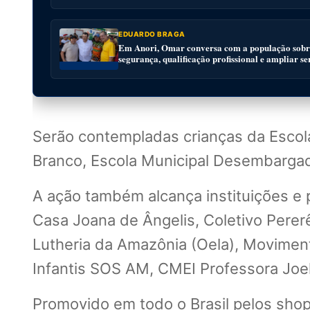
EDUARDO BRAGA
Em Anori, Omar conversa com a população sobre
segurança, qualificação profissional e ampliar se
Serão contempladas crianças da Escol
Branco, Escola Municipal Desembargado
A ação também alcança instituições e p
Casa Joana de Ângelis, Coletivo Pererê
Lutheria da Amazônia (Oela), Movimen
Infantis SOS AM, CMEI Professora Joel
Promovido em todo o Brasil pelos shopp