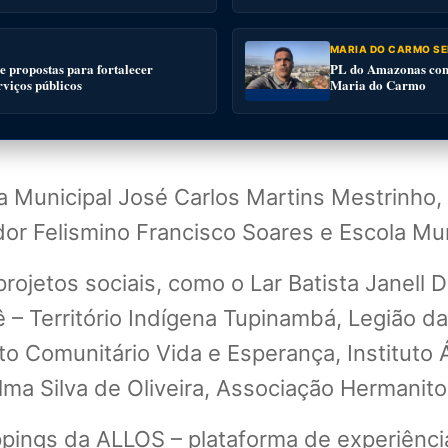
MARIA DO CARMO SE
 propostas para fortalecer
PL do Amazonas conv
rviços públicos
Maria do Carmo
a Municipal José Carlos Martins Mestrinho
r Felismino Francisco Soares e Escola Muni
rojetos sociais, como o Lar Batista Janell 
 – Território Indígena Tupinambá, Legião d
to Comunitário Vida e Esperança, Institut
ma Silva de Oliveira, Associação Hermanito
ings da ALLOS – plataforma de experiências