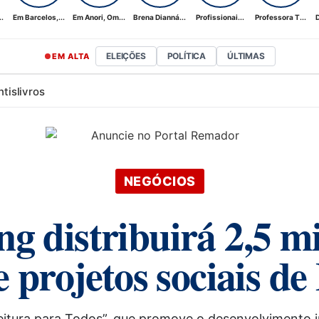
.
Em Barcelos,...
Em Anori, Om...
Brena Dianná...
Profissionai...
Professora T...
D
ELEIÇÕES
POLÍTICA
ÚLTIMAS
EM ALTA
ntis
livros
NEGÓCIOS
distribuirá 2,5 mil
 e projetos sociais d
itura para Todos”, que promove o desenvolvimento inf