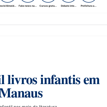
avid Almeid...
Fake news na...
Cursos gratu...
Debate inte...
Prefeitura a...
 livros infantis em
e Manaus
antil por meio da literatura