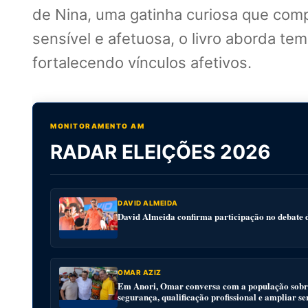
de Nina, uma gatinha curiosa que com
sensível e afetuosa, o livro aborda te
fortalecendo vínculos afetivos.
MONITORAMENTO AM
RADAR ELEIÇÕES 2026
DAVID ALMEIDA
David Almeida confirma participação no debat
OMAR AZIZ
Em Anori, Omar conversa com a população sobre
segurança, qualificação profissional e ampliar se