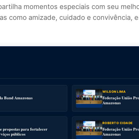
partilha momentos especiais com seu melh
mas como amizade, cuidado e convivência, es
WILSON LIMA
e da Band Amazonas
Federação União Pro
Amazonas
ROBERTO CIDADE
 propostas para fortalecer
Federação União Pro
rviços públicos
Amazonas