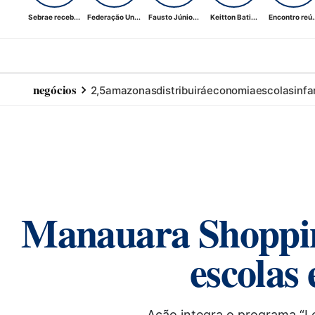
Sebrae receb...
Federação Un...
Fausto Júnio...
Keitton Bati...
Encontro reú..
negócios
2,5
amazonas
distribuirá
economia
escolas
infa
Manauara Shopping 
escolas
Ação integra o programa “Le