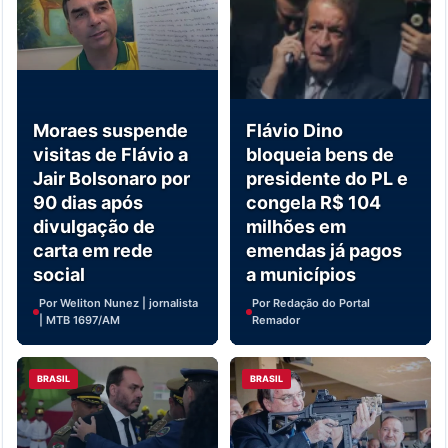
Moraes suspende
Flávio Dino
visitas de Flávio a
bloqueia bens de
Jair Bolsonaro por
presidente do PL e
90 dias após
congela R$ 104
divulgação de
milhões em
carta em rede
emendas já pagos
social
a municípios
Por Weliton Nunez | jornalista
Por Redação do Portal
| MTB 1697/AM
Remador
BRASIL
BRASIL