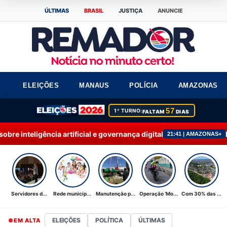
ÚLTIMAS
BRASIL
JUSTIÇA
ANUNCIE
ELEIÇÕES
MANAUS
POLÍCIA
AMAZONAS
57
1º TURNO:
FALTAM
DIAS
cial e governança digital
Rede municipal de ens
21:41 | AMAZONAS+
Servidores d...
Rede municip...
Manutenção p...
Operação ‘Mo...
Com 30% das ...
ELEIÇÕES
POLÍTICA
ÚLTIMAS
EM ALTA