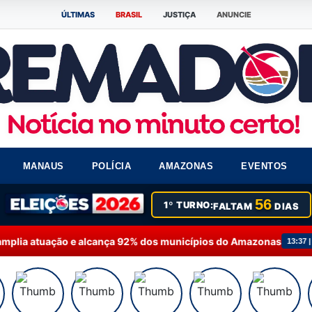
ÚLTIMAS
BRASIL
JUSTIÇA
ANUNCIE
MANAUS
POLÍCIA
AMAZONAS
EVENTOS
56
1º TURNO:
FALTAM
DIAS
 e alcança 92% dos municípios do Amazonas
Faust
13:37 | POLÍTICA