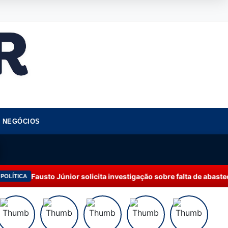
NEGÓCIOS
o Júnior solicita investigação sobre falta de abastecimento de á