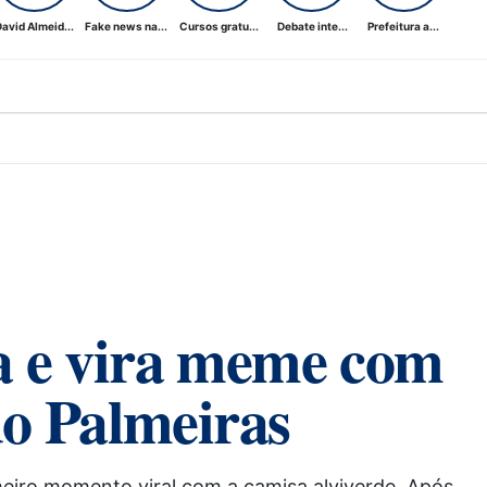
avid Almeid...
Fake news na...
Cursos gratu...
Debate inte...
Prefeitura a...
a e vira meme com
do Palmeiras
meiro momento viral com a camisa alviverde. Após