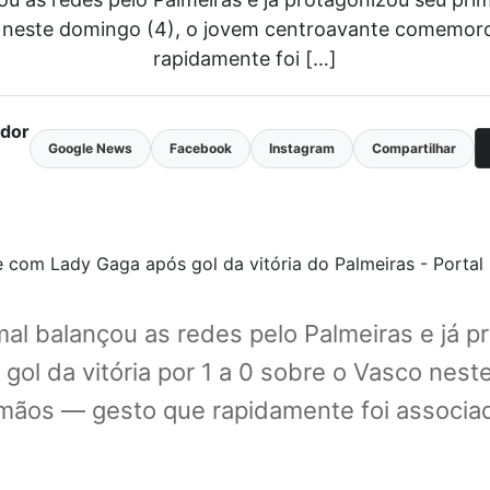
sco neste domingo (4), o jovem centroavante comemo
rapidamente foi […]
ador
Google News
Facebook
Instagram
Compartilhar
l balançou as redes pelo Palmeiras e já p
gol da vitória por 1 a 0 sobre o Vasco nes
ãos — gesto que rapidamente foi associado