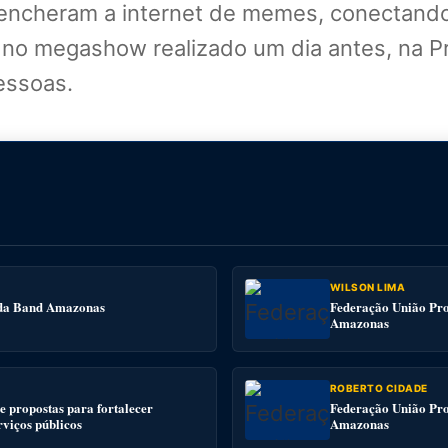
encheram a internet de memes, conectando
a no megashow realizado um dia antes, na P
essoas.
WILSON LIMA
e da Band Amazonas
Federação União Pro
Amazonas
ROBERTO CIDADE
 propostas para fortalecer
Federação União Pro
rviços públicos
Amazonas