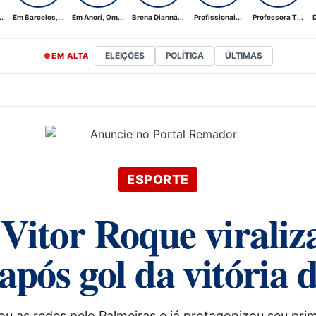
.
Em Barcelos,...
Em Anori, Om...
Brena Dianná...
Profissionai...
Professora T...
D
ELEIÇÕES
POLÍTICA
ÚLTIMAS
EM ALTA
ESPORTE
itor Roque viraliz
pós gol da vitória 
 as redes pelo Palmeiras e já protagonizou seu pri