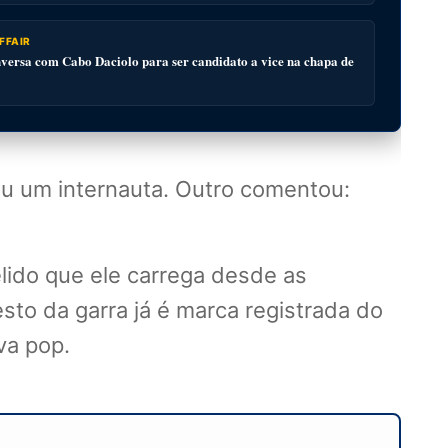
FFAIR
ersa com Cabo Daciolo para ser candidato a vice na chapa de
eu um internauta. Outro comentou:
lido que ele carrega desde as
esto da garra já é marca registrada do
va pop.