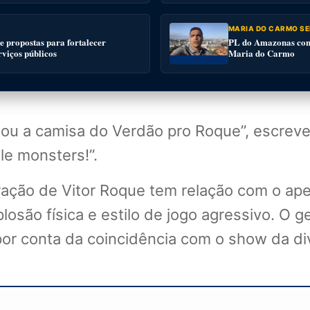
MARIA DO CARMO SE
 propostas para fortalecer
PL do Amazonas conv
rviços públicos
Maria do Carmo
sou a camisa do Verdão pro Roque”, escrev
le monsters!”.
ação de Vitor Roque tem relação com o ape
plosão física e estilo de jogo agressivo. O g
or conta da coincidência com o show da di