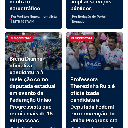
contra o
ampliar serviços
narcotráfico
públicos
Por Weliton Nunez | jornalista
Por Redação do Portal
| MTB 1697/AM
Remador
ELEIÇÕES 2026
ELEIÇÕES 2026
Brena Dianná
oficializa
candidatura à
reeleição como
Professora
deputada estadual
Therezinha Ruiz é
em evento da
oficializada
Federação União
candidata a
Progressista que
Deputada Federal
reuniu mais de 15
em convenção do
mil pessoas
União Progressista