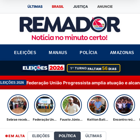
ÚLTIMAS
BRASIL
JUSTIÇA
ANUNCIE
ELEIÇÕES
MANAUS
POLÍCIA
AMAZONAS
56
1º TURNO:
FALTAM
DIAS
ão União Progressista amplia atuação e alcança 92% dos municí
Sebrae receb...
Federação Un...
Fausto Júnio...
Keitton Bati...
Encontro reú...
ELEIÇÕES
POLÍTICA
ÚLTIMAS
EM ALTA