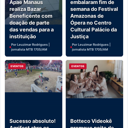
Apae Manaus
embalaram fim de
realiza Bazar
semana do Festival
Beneficente com
Amazonas de
doação de parte
Ópera no Centro
das vendas para a
Cultural Palácio da
instituição
Justiça
Por Leuzimar Rodrigues |
Por Leuzimar Rodrigues |
jornalista MTB 1705/AM
jornalista MTB 1705/AM
EVENTOS
EVENTOS
Sucesso absoluto!
Botteco Videokê
Agrifest abre os
promove noite de