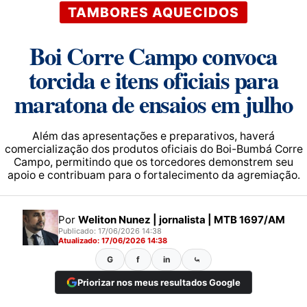
TAMBORES AQUECIDOS
Boi Corre Campo convoca
torcida e itens oficiais para
maratona de ensaios em julho
Além das apresentações e preparativos, haverá
comercialização dos produtos oficiais do Boi-Bumbá Corre
Campo, permitindo que os torcedores demonstrem seu
apoio e contribuam para o fortalecimento da agremiação.
Por
Weliton Nunez | jornalista | MTB 1697/AM
Publicado: 17/06/2026 14:38
Atualizado: 17/06/2026 14:38
G
f
in
⤿
Priorizar nos meus resultados Google