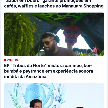
“Sabor em Dobro” garante promoções em
cafés, waffles e lanches no Manauara Shopping
■ EVENTOS
EP “Tribos do Norte” mistura carimbó, boi-
bumbá e psytrance em experiência sonora
inédita da Amazônia