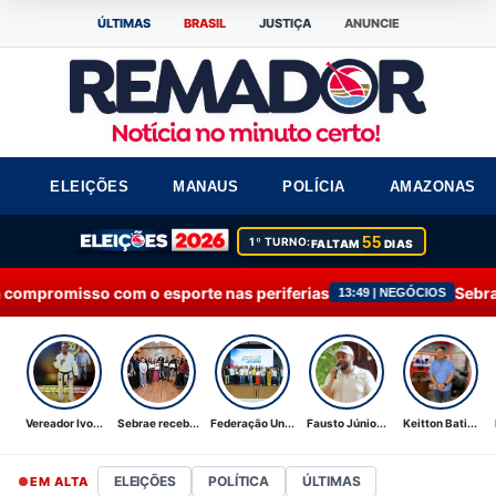
ÚLTIMAS
BRASIL
JUSTIÇA
ANUNCIE
ELEIÇÕES
MANAUS
POLÍCIA
AMAZONAS
55
1º TURNO:
FALTAM
DIAS
esporte nas periferias
Sebrae recebe Moção de A
13:49 | NEGÓCIOS
Vereador Ivo...
Sebrae receb...
Federação Un...
Fausto Júnio...
Keitton Bati...
ELEIÇÕES
POLÍTICA
ÚLTIMAS
EM ALTA