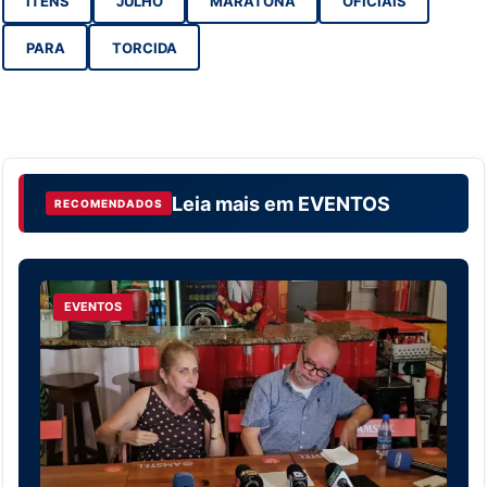
ITENS
JULHO
MARATONA
OFICIAIS
PARA
TORCIDA
Leia mais em
EVENTOS
RECOMENDADOS
EVENTOS