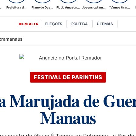
.
Prefeitura d...
Plano de Dav...
PL do Amazon...
Jovens optam...
“Vamos tirar...
ELEIÇÕES
POLÍTICA
ÚLTIMAS
EM ALTA
bra
manaus
FESTIVAL DE PARINTINS
 a Marujada de Gue
Manaus
lançamento do álbum É Tempo de Retomada, o Bar do 