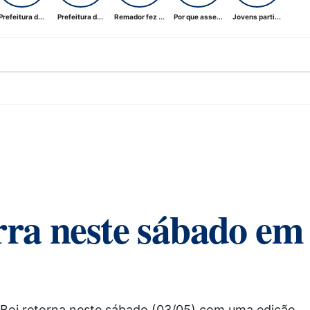
Prefeitura d...
Prefeitura d...
Remador fez ...
Por que asse...
Jovens parti...
rra neste sábado em
Boi retorna neste sábado (03/05) com uma edição