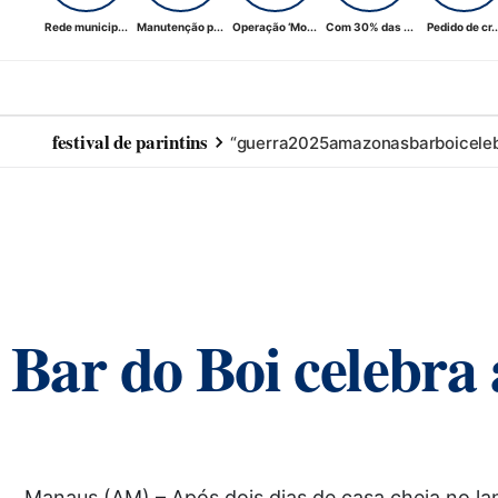
Rede municip...
Manutenção p...
Operação ‘Mo...
Com 30% das ...
Pedido de cr..
festival de parintins
“guerra
2025
amazonas
bar
boi
cele
Bar do Boi celebra
Manaus (AM) – Após dois dias de casa cheia no 