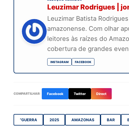
Leuzimar Rodrigues | j
Leuzimar Batista Rodrigues 
amazonense. Com olhar apu
leitores às raízes do Amazo
cobertura de grandes evento
INSTAGRAM
FACEBOOK
COMPARTILHAR:
Facebook
Twitter
Direct
“GUERRA
2025
AMAZONAS
BAR