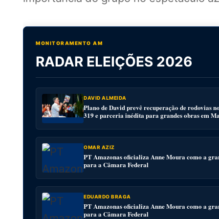
MONITORAMENTO AM
RADAR ELEIÇÕES 2026
DAVID ALMEIDA
Plano de David prevê recuperação de rodovias n
319 e parceria inédita para grandes obras em M
OMAR AZIZ
PT Amazonas oficializa Anne Moura como a gra
para a Câmara Federal
EDUARDO BRAGA
PT Amazonas oficializa Anne Moura como a gra
para a Câmara Federal