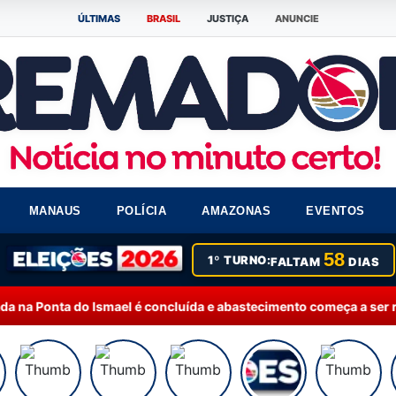
ÚLTIMAS
BRASIL
JUSTIÇA
ANUNCIE
MANAUS
POLÍCIA
AMAZONAS
EVENTOS
58
1º TURNO:
FALTAM
DIAS
concluída e abastecimento começa a ser retomado de forma grad