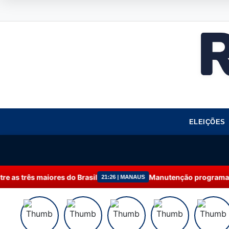
ELEIÇÕES
asil
Manutenção programada na Ponta do Ismael é 
21:26 | MANAUS