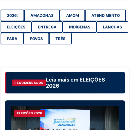
2026:
AMAZONAS
AMOM
ATENDIMENTO
ELEIÇÕES
ENTREGA
INDÍGENAS
LANCHAS
PARA
POVOS
TRÊS
Leia mais em
ELEIÇÕES
RECOMENDADOS
2026
ELEIÇÕES 2026