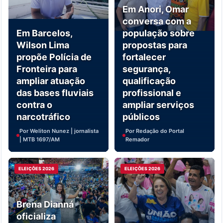
Em Anori, Omar
conversa com a
Em Barcelos,
população sobre
Wilson Lima
propostas para
propõe Polícia de
fortalecer
Fronteira para
segurança,
ampliar atuação
qualificação
das bases fluviais
profissional e
contra o
ampliar serviços
narcotráfico
públicos
Por Weliton Nunez | jornalista
Por Redação do Portal
| MTB 1697/AM
Remador
ELEIÇÕES 2026
ELEIÇÕES 2026
Brena Dianná
oficializa