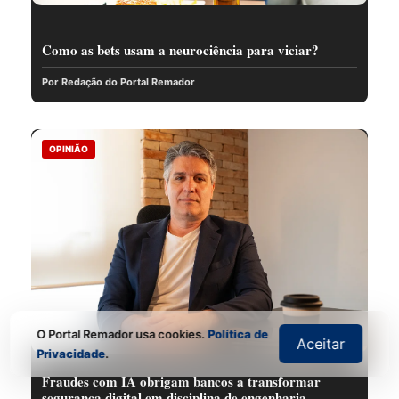
Como as bets usam a neurociência para viciar?
Por Redação do Portal Remador
OPINIÃO
O Portal Remador usa cookies.
Política de
Aceitar
Privacidade
.
Fraudes com IA obrigam bancos a transformar
segurança digital em disciplina de engenharia