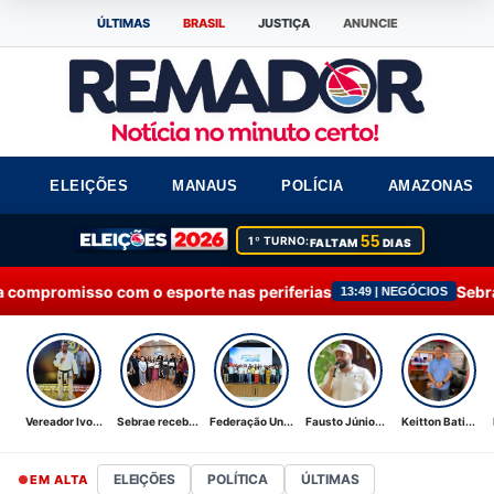
ÚLTIMAS
BRASIL
JUSTIÇA
ANUNCIE
ELEIÇÕES
MANAUS
POLÍCIA
AMAZONAS
55
1º TURNO:
FALTAM
DIAS
sporte nas periferias
Sebrae recebe Moção de Ap
13:49 | NEGÓCIOS
Vereador Ivo...
Sebrae receb...
Federação Un...
Fausto Júnio...
Keitton Bati...
ELEIÇÕES
POLÍTICA
ÚLTIMAS
EM ALTA