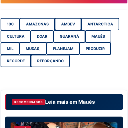
100
AMAZONAS
AMBEV
ANTARCTICA
CULTURA
DOAR
GUARANÁ
MAUÉS
MIL
MUDAS,
PLANEJAM
PRODUZIR
RECORDE
REFORÇANDO
Leia mais em
Maués
RECOMENDADOS