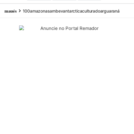
maués
100
amazonas
ambev
antarctica
cultura
doar
guaraná