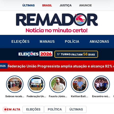
ÚLTIMAS
BRASIL
JUSTIÇA
ANUNCIE
ELEIÇÕES
MANAUS
POLÍCIA
AMAZONAS
56
1º TURNO:
FALTAM
DIAS
ião Progressista amplia atuação e alcança 92% dos municípios 
Sebrae receb...
Federação Un...
Fausto Júnio...
Keitton Bati...
Encontro reú...
ELEIÇÕES
POLÍTICA
ÚLTIMAS
EM ALTA