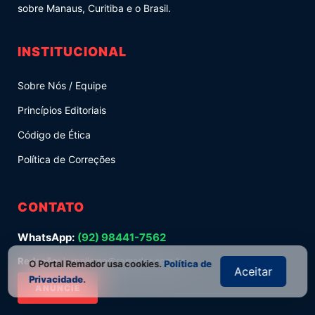
sobre Manaus, Curitiba e o Brasil.
INSTITUCIONAL
Sobre Nós / Equipe
Princípios Editoriais
Código de Ética
Política de Correções
CONTATO
WhatsApp:
(92) 98441-7562
Redação:
jornalismo@remador.com.br
O Portal Remador usa cookies.
Política de
Aceitar
Privacidade
.
ANUNCIE