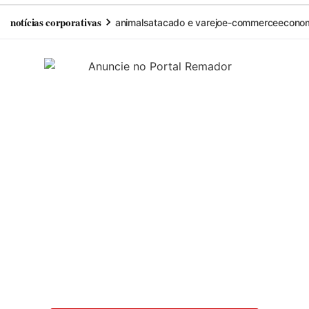
notícias corporativas
animals
atacado e varejo
e-commerce
econo