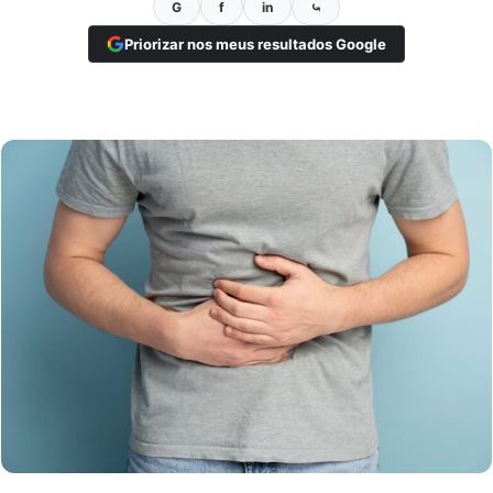
G
f
in
⤿
Priorizar nos meus resultados Google