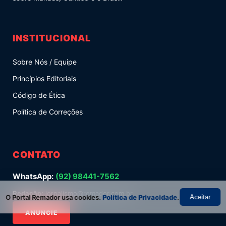
INSTITUCIONAL
Sobre Nós / Equipe
Princípios Editoriais
Código de Ética
Política de Correções
CONTATO
WhatsApp:
(92) 98441-7562
Redação:
jornalismo@remador.com.br
O Portal Remador usa cookies.
Política de Privacidade
.
Aceitar
ANUNCIE