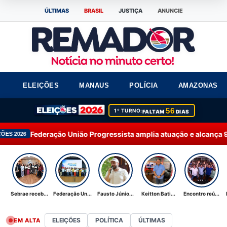
ÚLTIMAS
BRASIL
JUSTIÇA
ANUNCIE
ELEIÇÕES
MANAUS
POLÍCIA
AMAZONAS
56
1º TURNO:
FALTAM
DIAS
nião Progressista amplia atuação e alcança 92% dos municípios
Sebrae receb...
Federação Un...
Fausto Júnio...
Keitton Bati...
Encontro reú...
ELEIÇÕES
POLÍTICA
ÚLTIMAS
EM ALTA