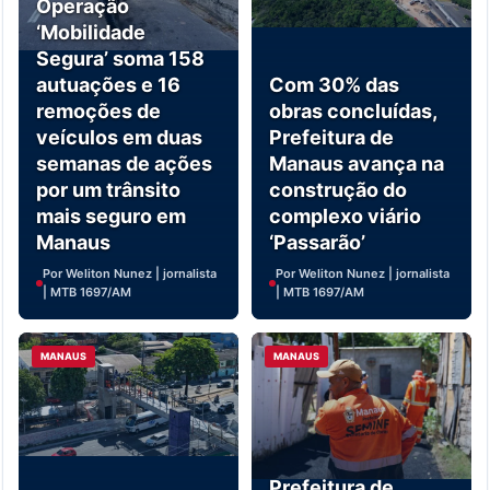
Operação
‘Mobilidade
Segura’ soma 158
autuações e 16
Com 30% das
remoções de
obras concluídas,
veículos em duas
Prefeitura de
semanas de ações
Manaus avança na
por um trânsito
construção do
mais seguro em
complexo viário
Manaus
‘Passarão’
Por Weliton Nunez | jornalista
Por Weliton Nunez | jornalista
| MTB 1697/AM
| MTB 1697/AM
MANAUS
MANAUS
Prefeitura de