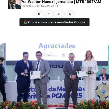
Por
Weliton Nunez | jornalista | MTB 1697/AM
Publicado: 05/12/2025 09:42
G
f
in
⤿
Priorizar nos meus resultados Google