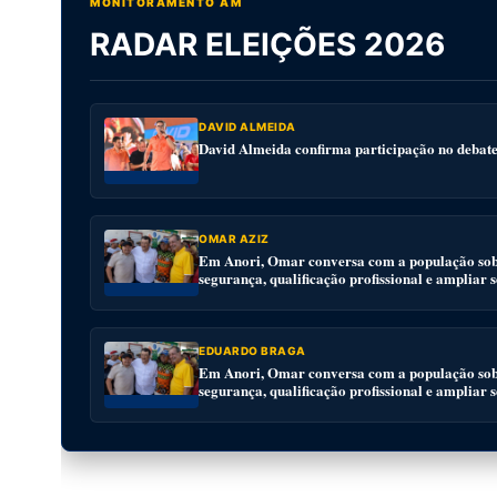
MONITORAMENTO AM
RADAR ELEIÇÕES 2026
DAVID ALMEIDA
David Almeida confirma participação no deba
OMAR AZIZ
Em Anori, Omar conversa com a população sobr
segurança, qualificação profissional e ampliar 
EDUARDO BRAGA
Em Anori, Omar conversa com a população sobr
segurança, qualificação profissional e ampliar 