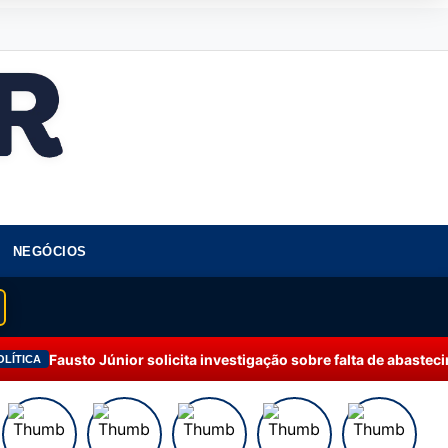
NEGÓCIOS
or solicita investigação sobre falta de abastecimento de água em