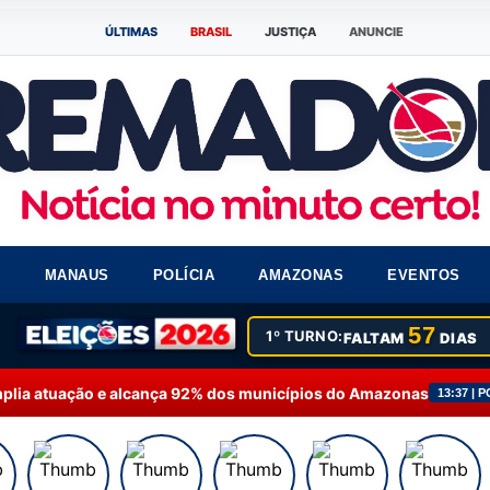
ÚLTIMAS
BRASIL
JUSTIÇA
ANUNCIE
S
MANAUS
POLÍCIA
AMAZONAS
EVENTOS
57
1º TURNO:
FALTAM
DIAS
cança 92% dos municípios do Amazonas
Fausto Júni
13:37 | POLÍTICA