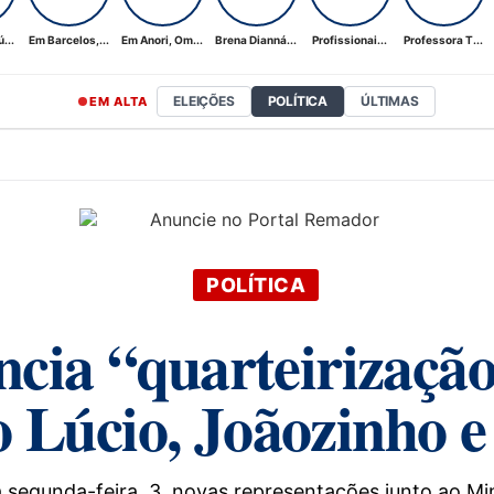
...
Em Barcelos,...
Em Anori, Om...
Brena Dianná...
Profissionai...
Professora T...
ELEIÇÕES
POLÍTICA
ÚLTIMAS
EM ALTA
POLÍTICA
cia “quarteirização
o Lúcio, Joãozinho 
a segunda-feira, 3, novas representações junto ao M