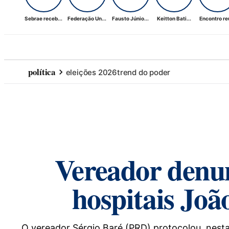
Sebrae receb...
Federação Un...
Fausto Júnio...
Keitton Bati...
Encontro reú
política
eleições 2026
trend do poder
Vereador denun
hospitais Joã
O vereador Sérgio Baré (PRD) protocolou, nest