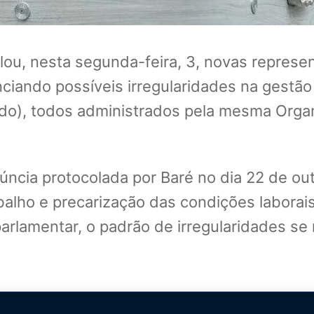
ou, nesta segunda-feira, 3, novas represen
ndo possíveis irregularidades na gestão d
jardo), todos administrados pela mesma Orga
cia protocolada por Baré no dia 22 de out
abalho e precarização das condições laborai
rlamentar, o padrão de irregularidades se