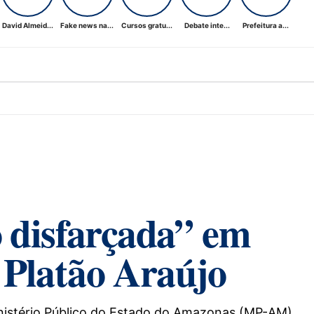
David Almeid...
Fake news na...
Cursos gratu...
Debate inte...
Prefeitura a...
 disfarçada” em
e Platão Araújo
inistério Público do Estado do Amazonas (MP-AM),