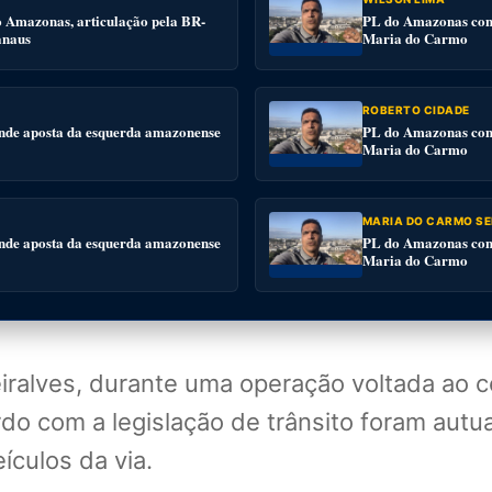
o Amazonas, articulação pela BR-
PL do Amazonas conv
anaus
Maria do Carmo
ROBERTO CIDADE
nde aposta da esquerda amazonense
PL do Amazonas conv
Maria do Carmo
MARIA DO CARMO SE
nde aposta da esquerda amazonense
PL do Amazonas conv
Maria do Carmo
eiralves, durante uma operação voltada ao 
do com a legislação de trânsito foram aut
ículos da via.