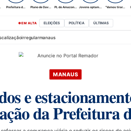
.
Prefeitura d...
Plano de Dav...
PL do Amazon...
Jovens optam...
“Vamos tirar...
ELEIÇÕES
POLÍTICA
ÚLTIMAS
EM ALTA
iscalização
irregular
manaus
MANAUS
os e estacionamento
ização da Prefeitura
reforçar a segurança viária e reduzir os riscos de ac