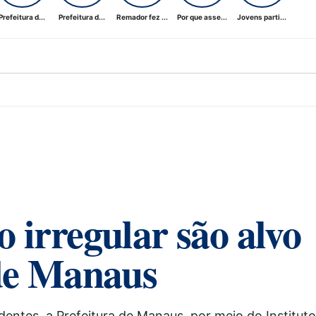
Prefeitura d...
Prefeitura d...
Remador fez ...
Por que asse...
Jovens parti...
 irregular são alvo
 de Manaus
identes, a Prefeitura de Manaus, por meio do Instituto