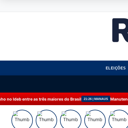
ELEIÇÕES
três maiores do Brasil
Manutenção programada na P
21:26 | MANAUS