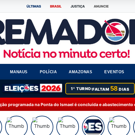
ÚLTIMAS
BRASIL
JUSTIÇA
ANUNCIE
MANAUS
POLÍCIA
AMAZONAS
EVENTOS
58
1º TURNO:
FALTAM
DIAS
onta do Ismael é concluída e abastecimento começa a ser reto