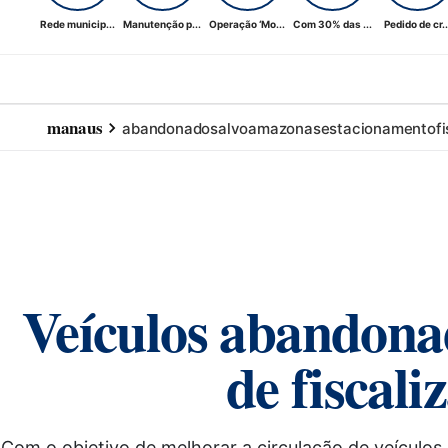
Rede municip...
Manutenção p...
Operação ‘Mo...
Com 30% das ...
Pedido de cr..
manaus
abandonados
alvo
amazonas
estacionamento
f
Veículos abandonad
de fiscal
Com o objetivo de melhorar a circulação de veículos, 