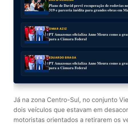
Plano de David prevê recuperação de rodovias n
319 e parceria inédita para grandes obras em M
OMAR AZIZ
PT Amazonas oficializa Anne Moura como a gra
para a Câmara Federal
EDUARDO BRAGA
PT Amazonas oficializa Anne Moura como a gra
para a Câmara Federal
Já na zona Centro-Sul, no conjunto Vi
dois veículos que estavam em desacor
motoristas orientados a retirarem os ve