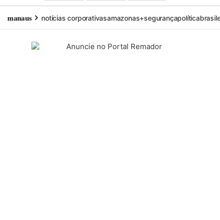
manaus
notícias corporativas
amazonas+
segurança
política
brasil