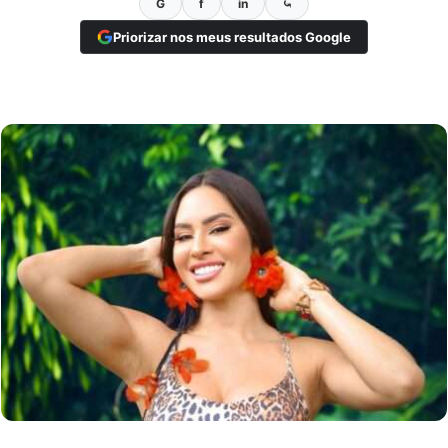
G
f
in
⤿
Priorizar nos meus resultados Google