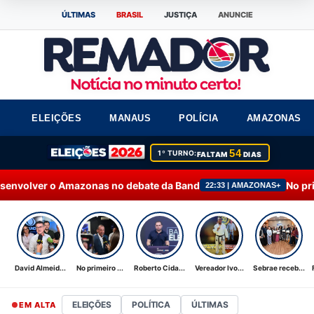
ÚLTIMAS
BRASIL
JUSTIÇA
ANUNCIE
ELEIÇÕES
MANAUS
POLÍCIA
AMAZONAS
54
1º TURNO:
FALTAM
DIAS
as no debate da Band
No primeiro debate, Omar 
22:33 | AMAZONAS+
David Almeid...
No primeiro ...
Roberto Cida...
Vereador Ivo...
Sebrae receb...
ELEIÇÕES
POLÍTICA
ÚLTIMAS
EM ALTA