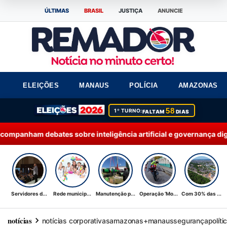
ÚLTIMAS
BRASIL
JUSTIÇA
ANUNCIE
ELEIÇÕES
MANAUS
POLÍCIA
AMAZONAS
58
1º TURNO:
FALTAM
DIAS
m debates sobre inteligência artificial e governança digital
21:
Servidores d...
Rede municip...
Manutenção p...
Operação ‘Mo...
Com 30% das ...
notícias
notícias corporativas
amazonas+
manaus
segurança
políti