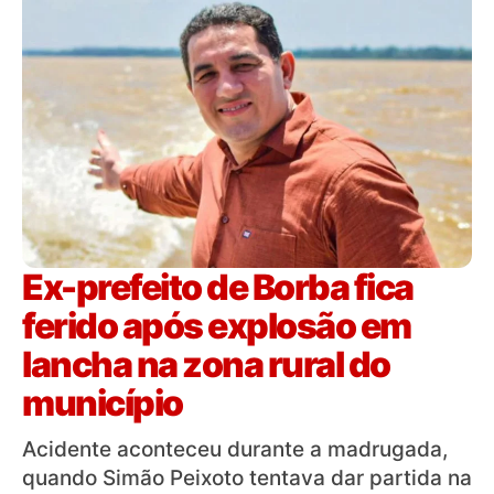
Ex-prefeito de Borba fica
ferido após explosão em
lancha na zona rural do
município
Acidente aconteceu durante a madrugada,
quando Simão Peixoto tentava dar partida na