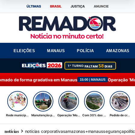
ÚLTIMAS
BRASIL
JUSTIÇA
ANUNCIE
ELEIÇÕES
MANAUS
POLÍCIA
AMAZONAS
58
1º TURNO:
FALTAM
DIAS
de forma gradativa em Manaus
Operação ‘Mobilidad
15:00 | MANAUS
Rede municip...
Manutenção p...
Operação ‘Mo...
Com 30% das ...
Pedido de cr...
notícias
notícias corporativas
amazonas+
manaus
segurança
políti