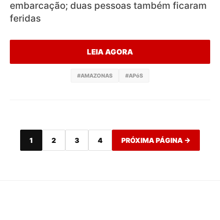
embarcação; duas pessoas também ficaram
feridas
LEIA AGORA
#AMAZONAS
#APóS
1
2
3
4
PRÓXIMA PÁGINA →