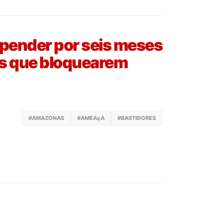
pender por seis meses
s que bloquearem
#AMAZONAS
#AMEAçA
#BASTIDORES