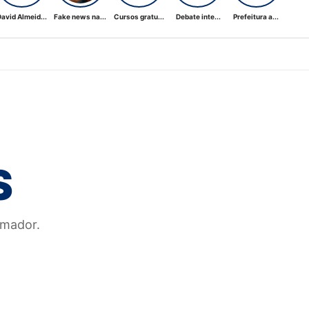
avid Almeid...
Fake news na...
Cursos gratu...
Debate inte...
Prefeitura a...
S
emador.