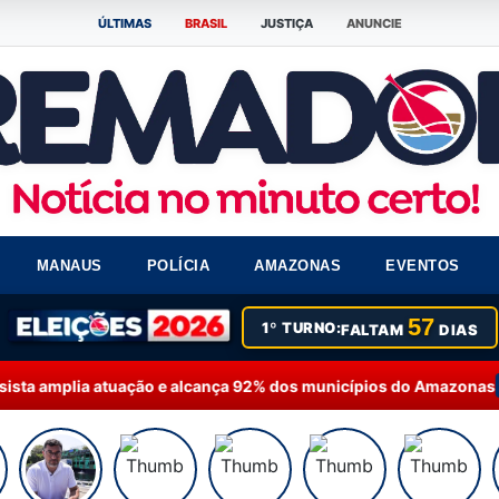
ÚLTIMAS
BRASIL
JUSTIÇA
ANUNCIE
MANAUS
POLÍCIA
AMAZONAS
EVENTOS
57
1º TURNO:
FALTAM
DIAS
plia atuação e alcança 92% dos municípios do Amazonas
13:37 | P