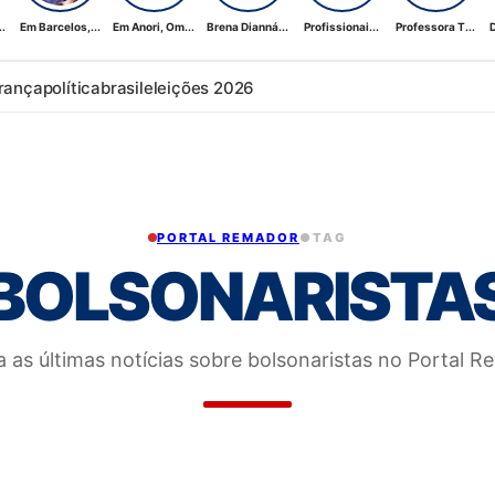
.
Em Barcelos,...
Em Anori, Om...
Brena Dianná...
Profissionai...
Professora T...
D
rança
política
brasil
eleições 2026
PORTAL REMADOR
●
TAG
BOLSONARISTA
a as últimas notícias sobre bolsonaristas no Portal R