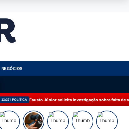
NEGÓCIOS
Fausto Júnior solicita investigação sobre falta de abaste
OLÍTICA