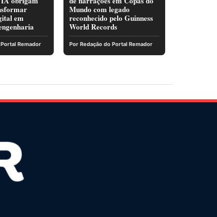
 IA obrigam
de narrações em Copas do
nsformar
Mundo com legado
gital em
reconhecido pelo Guinness
 engenharia
World Records
 Portal Remador
Por Redação do Portal Remador