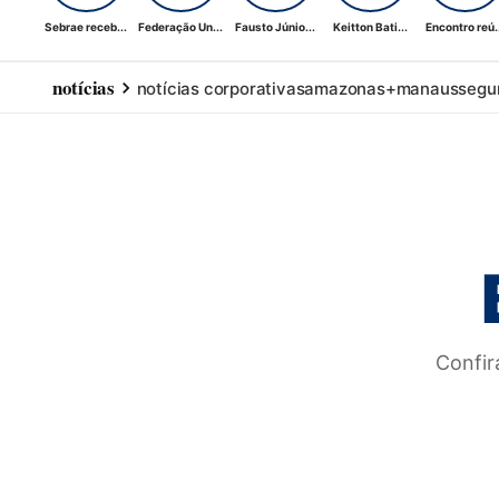
Sebrae receb...
Federação Un...
Fausto Júnio...
Keitton Bati...
Encontro reú..
notícias
notícias corporativas
amazonas+
manaus
segu
Confir