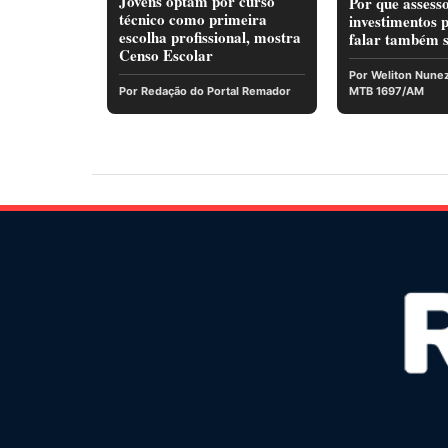
Jovens optam por curso
Por que assess
técnico como primeira
investimentos 
escolha profissional, mostra
falar também s
Censo Escolar
Por Weliton Nunez 
Por Redação do Portal Remador
MTB 1697/AM