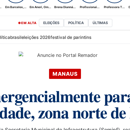
.
Em Barcelos,...
Em Anori, Om...
Brena Dianná...
Profissionai...
Professora T...
D
ELEIÇÕES
POLÍTICA
ÚLTIMAS
EM ALTA
lítica
brasil
eleições 2026
festival de parintins
MANAUS
rgencialmente para 
dade, zona norte d
 Secretaria Municipal de Infraestrutura (Seminf), re