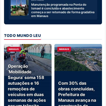
Manutenção programada na Ponta do
Ismael é concluída e abastecimento
começa a ser retomado de forma gradativa
em Manaus
TODO MUNDO LEU
MANAUS
MANAUS
Operação
‘Mobilidade
Segura’ soma 158
autuações e 16
Com 30% das
remoções de
obras concluídas,
veículos em duas
Prefeitura de
semanas de ações
Manaus avança na
por um trânsito
construção do