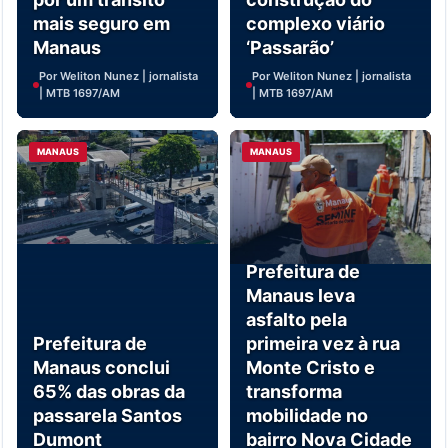
mais seguro em
complexo viário
Manaus
‘Passarão’
Por Weliton Nunez | jornalista
Por Weliton Nunez | jornalista
| MTB 1697/AM
| MTB 1697/AM
MANAUS
MANAUS
Prefeitura de
Manaus leva
asfalto pela
Prefeitura de
primeira vez à rua
Manaus conclui
Monte Cristo e
65% das obras da
transforma
passarela Santos
mobilidade no
Dumont
bairro Nova Cidade