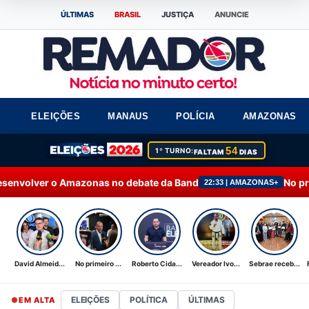
ÚLTIMAS
BRASIL
JUSTIÇA
ANUNCIE
ELEIÇÕES
MANAUS
POLÍCIA
AMAZONAS
54
1º TURNO:
FALTAM
DIAS
onas no debate da Band
No primeiro debate, Oma
22:33 | AMAZONAS+
David Almeid...
No primeiro ...
Roberto Cida...
Vereador Ivo...
Sebrae receb...
ELEIÇÕES
POLÍTICA
ÚLTIMAS
EM ALTA