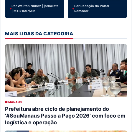
Por Weliton Nunez | jornalista
Por Redação do Portal
| MTB 1697/AM
Remador
MAIS LIDAS DA CATEGORIA
■ MANAUS
Prefeitura abre ciclo de planejamento do
‘#SouManaus Passo a Paço 2026’ com foco em
logística e operação