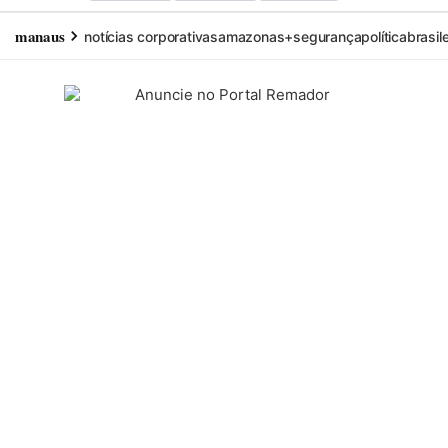
manaus
notícias corporativas
amazonas+
segurança
política
brasil