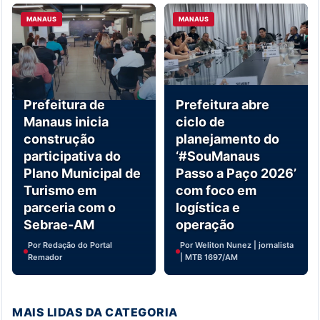
MANAUS
MANAUS
Prefeitura de
Prefeitura abre
Manaus inicia
ciclo de
construção
planejamento do
participativa do
‘#SouManaus
Plano Municipal de
Passo a Paço 2026’
Turismo em
com foco em
parceria com o
logística e
Sebrae-AM
operação
Por Redação do Portal
Por Weliton Nunez | jornalista
Remador
| MTB 1697/AM
MAIS LIDAS DA CATEGORIA