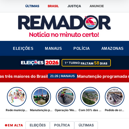
ÚLTIMAS
BRASIL
JUSTIÇA
ANUNCIE
ELEIÇÕES
MANAUS
POLÍCIA
AMAZONAS
58
1º TURNO:
FALTAM
DIAS
asil
Manutenção programada na Ponta do Ismael é 
21:26 | MANAUS
Rede municip...
Manutenção p...
Operação ‘Mo...
Com 30% das ...
Pedido de cr...
ELEIÇÕES
POLÍTICA
ÚLTIMAS
EM ALTA