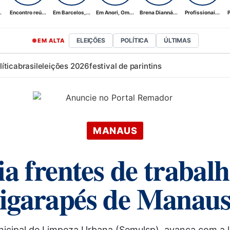
.
Encontro reú...
Em Barcelos,...
Em Anori, Om...
Brena Dianná...
Profissionai...
P
ELEIÇÕES
POLÍTICA
ÚLTIMAS
EM ALTA
lítica
brasil
eleições 2026
festival de parintins
MANAUS
ia frentes de trabal
igarapés de Manau
unicipal de Limpeza Urbana (Semulsp), avança com a 