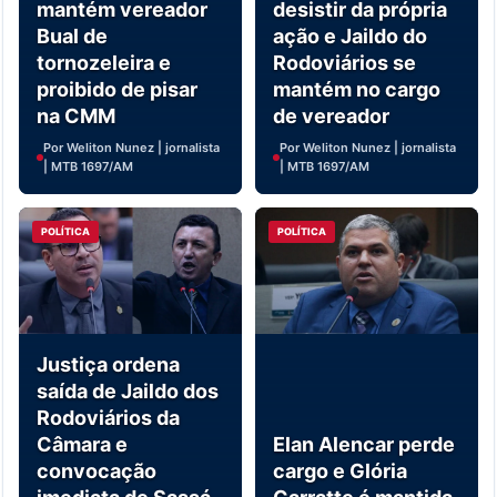
mantém vereador
desistir da própria
Bual de
ação e Jaildo do
tornozeleira e
Rodoviários se
proibido de pisar
mantém no cargo
na CMM
de vereador
Por Weliton Nunez | jornalista
Por Weliton Nunez | jornalista
| MTB 1697/AM
| MTB 1697/AM
POLÍTICA
POLÍTICA
Justiça ordena
saída de Jaildo dos
Rodoviários da
Câmara e
Elan Alencar perde
convocação
cargo e Glória