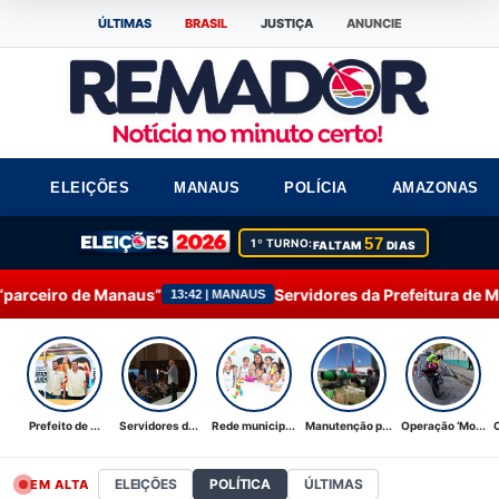
ÚLTIMAS
BRASIL
JUSTIÇA
ANUNCIE
ELEIÇÕES
MANAUS
POLÍCIA
AMAZONAS
57
1º TURNO:
FALTAM
DIAS
Servidores da Prefeitura de Manaus participam do 
13:42 | MANAUS
Prefeito de ...
Servidores d...
Rede municip...
Manutenção p...
Operação ‘Mo...
ELEIÇÕES
POLÍTICA
ÚLTIMAS
EM ALTA