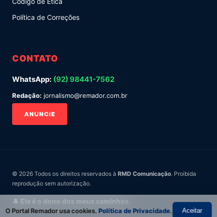
Código de Ética
Política de Correções
CONTATO
WhatsApp:
(92) 98441-7562
Redação:
jornalismo@remador.com.br
ANUNCIE
© 2026 Todos os direitos reservados à
RMD Comunicação
. Proibida
reprodução sem autorização.
🎩 Ele é o dono dos meus caminhos.
O Portal Remador usa cookies.
Política de Privacidade
.
Aceitar