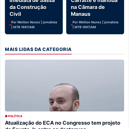
imediata de Sassá
Carratte é mantida
da Construção
na Câmara de
Civil
Manaus
Por Weliton Nunez | jornalista
Por Weliton Nunez | jornalista
| MTB 1697/AM
| MTB 1697/AM
MAIS LIDAS DA CATEGORIA
■ POLÍTICA
Atualização do ECA no Congresso tem projeto