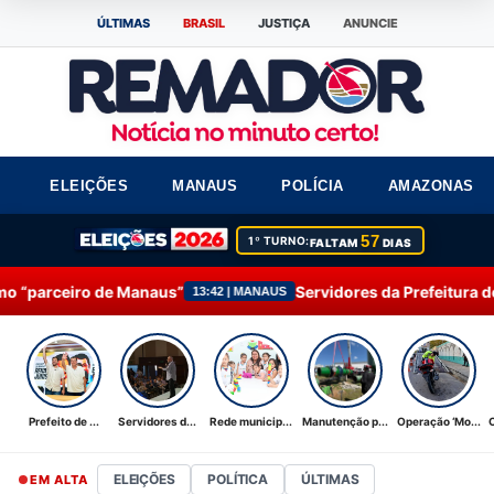
ÚLTIMAS
BRASIL
JUSTIÇA
ANUNCIE
ELEIÇÕES
MANAUS
POLÍCIA
AMAZONAS
57
1º TURNO:
FALTAM
DIAS
aus”
Servidores da Prefeitura de Manaus participam 
13:42 | MANAUS
Prefeito de ...
Servidores d...
Rede municip...
Manutenção p...
Operação ‘Mo...
ELEIÇÕES
POLÍTICA
ÚLTIMAS
EM ALTA