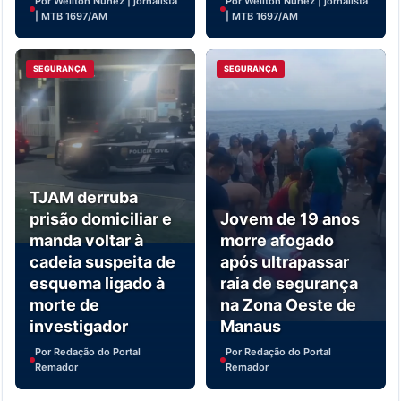
Por Weliton Nunez | jornalista
Por Weliton Nunez | jornalista
| MTB 1697/AM
| MTB 1697/AM
SEGURANÇA
SEGURANÇA
TJAM derruba
prisão domiciliar e
Jovem de 19 anos
manda voltar à
morre afogado
cadeia suspeita de
após ultrapassar
esquema ligado à
raia de segurança
morte de
na Zona Oeste de
investigador
Manaus
Por Redação do Portal
Por Redação do Portal
Remador
Remador