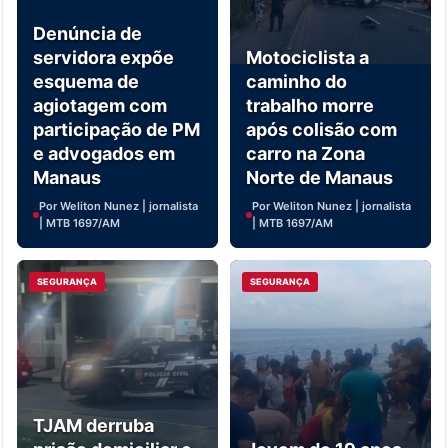
Denúncia de
servidora expõe
Motociclista a
esquema de
caminho do
agiotagem com
trabalho morre
participação de PM
após colisão com
e advogados em
carro na Zona
Manaus
Norte de Manaus
Por Weliton Nunez | jornalista
Por Weliton Nunez | jornalista
| MTB 1697/AM
| MTB 1697/AM
SEGURANÇA
SEGURANÇA
TJAM derruba