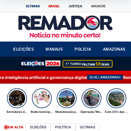
ÚLTIMAS
BRASIL
JUSTIÇA
ANUNCIE
ELEIÇÕES
MANAUS
POLÍCIA
AMAZONAS
58
1º TURNO:
FALTAM
DIAS
ial e governança digital
Rede municipal de ensi
21:41 | AMAZONAS+
Servidores d...
Rede municip...
Manutenção p...
Operação ‘Mo...
Com 30% das ...
ELEIÇÕES
POLÍTICA
ÚLTIMAS
EM ALTA