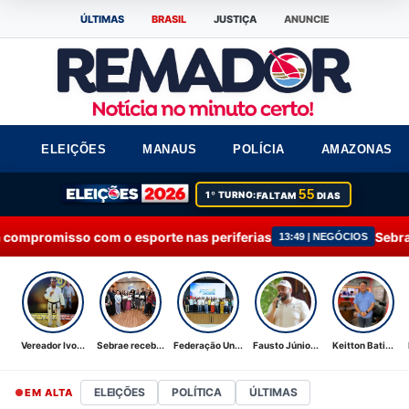
ÚLTIMAS
BRASIL
JUSTIÇA
ANUNCIE
ELEIÇÕES
MANAUS
POLÍCIA
AMAZONAS
55
1º TURNO:
FALTAM
DIAS
esporte nas periferias
Sebrae recebe Moção de A
13:49 | NEGÓCIOS
Vereador Ivo...
Sebrae receb...
Federação Un...
Fausto Júnio...
Keitton Bati...
ELEIÇÕES
POLÍTICA
ÚLTIMAS
EM ALTA