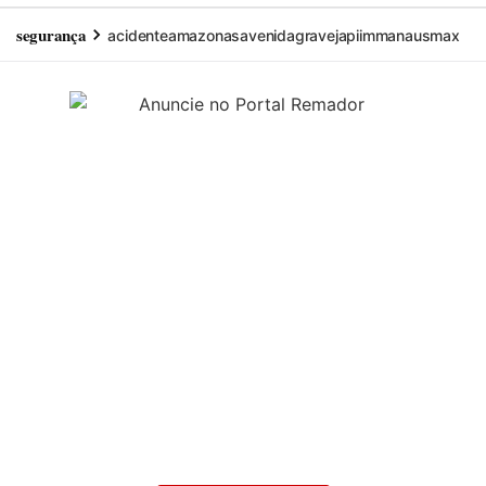
segurança
acidente
amazonas
avenida
grave
japiim
manaus
max