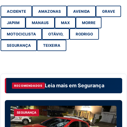
ACIDENTE
AMAZONAS
AVENIDA
GRAVE
JAPIIM
MANAUS
MAX
MORRE
MOTOCICLISTA
OTÁVIO,
RODRIGO
SEGURANÇA
TEIXEIRA
Leia mais em
Segurança
RECOMENDADOS
SEGURANÇA