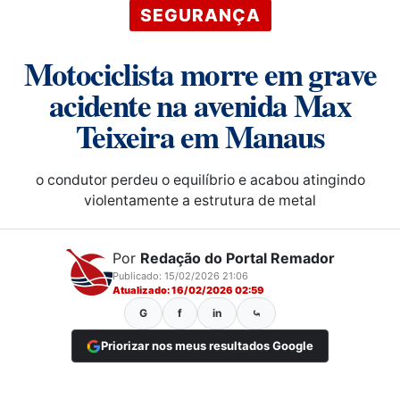
SEGURANÇA
Motociclista morre em grave
acidente na avenida Max
Teixeira em Manaus
o condutor perdeu o equilíbrio e acabou atingindo
violentamente a estrutura de metal
Por
Redação do Portal Remador
Publicado: 15/02/2026 21:06
Atualizado: 16/02/2026 02:59
G
f
in
⤿
Priorizar nos meus resultados Google