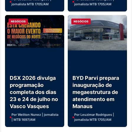
jornalista MTB 1705/AM
jornalista MTB 1705/AM
NEGÓCIOS
NEGÓCIOS
DSX 2026 divulga
BYD Parvi prepara
programação
inauguração de
completa dos dias
megaestrutura de
23 e 24 de julho no
atendimento em
Vasco Vasques
Manaus
Por Weliton Nunez | jornalista
Por Leuzimar Rodrigues |
| MTB 1697/AM
jornalista MTB 1705/AM