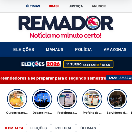
ÚLTIMAS
BRASIL
JUSTIÇA
ANUNCIE
ELEIÇÕES
MANAUS
POLÍCIA
AMAZONAS
57
1º TURNO:
FALTAM
DIAS
eparar para o segundo semestre
Debate internac
12:20 | AMAZONAS+
Cursos gratu...
Debate inte...
Prefeitura a...
Prefeito de ...
Servidores d...
ELEIÇÕES
POLÍTICA
ÚLTIMAS
EM ALTA