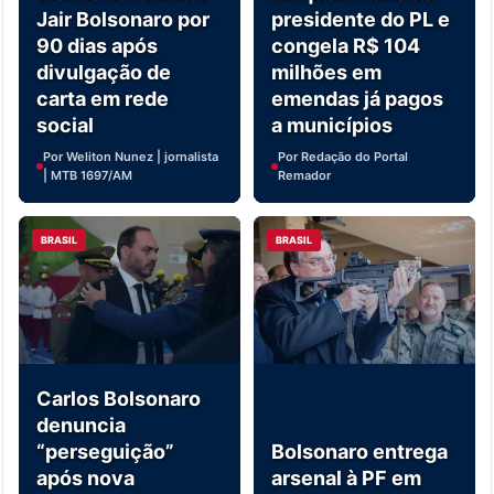
Jair Bolsonaro por
presidente do PL e
90 dias após
congela R$ 104
divulgação de
milhões em
carta em rede
emendas já pagos
social
a municípios
Por Weliton Nunez | jornalista
Por Redação do Portal
| MTB 1697/AM
Remador
BRASIL
BRASIL
Carlos Bolsonaro
denuncia
“perseguição”
Bolsonaro entrega
após nova
arsenal à PF em