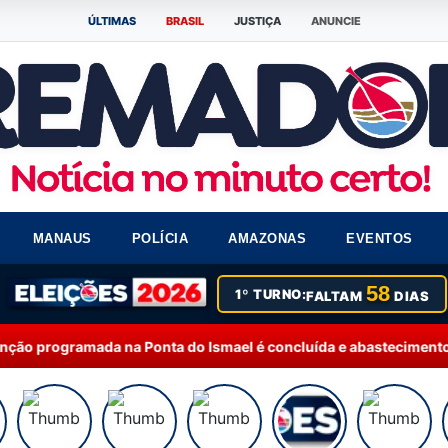
ÚLTIMAS
BRASIL
JUSTIÇA
ANUNCIE
MANAUS
POLÍCIA
AMAZONAS
EVENTOS
58
1º TURNO:
FALTAM
DIAS
nta do Ismael é concluída e abastecimento começa a ser retoma