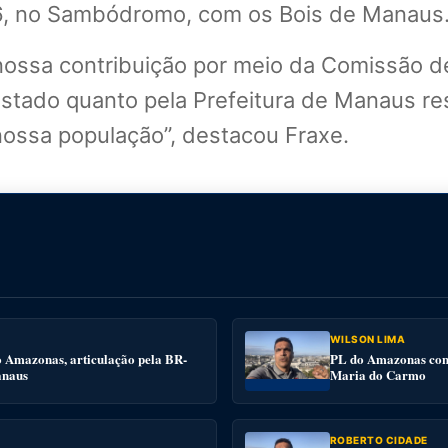
26, no Sambódromo, com os Bois de Manaus
nossa contribuição por meio da Comissão d
stado quanto pela Prefeitura de Manaus re
 nossa população”, destacou Fraxe.
WILSON LIMA
o Amazonas, articulação pela BR-
PL do Amazonas conv
anaus
Maria do Carmo
ROBERTO CIDADE