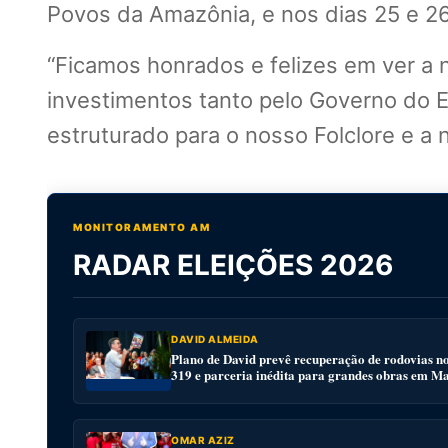
Povos da Amazônia, e nos dias 25 e 
“Ficamos honrados e felizes em ver a 
investimentos tanto pelo Governo do E
estruturado para o nosso Folclore e a
MONITORAMENTO AM
RADAR ELEIÇÕES 2026
DAVID ALMEIDA
Plano de David prevê recuperação de rodovias n
319 e parceria inédita para grandes obras em M
OMAR AZIZ