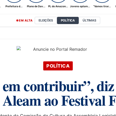
.
Prefeitura d...
Plano de Dav...
PL do Amazon...
Jovens optam...
“Vamos tirar...
ELEIÇÕES
POLÍTICA
ÚLTIMAS
EM ALTA
POLÍTICA
em contribuir”, diz
 Aleam ao Festival F
dente da Comissão de Cultura da Assembleia Legislat