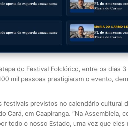
nde aposta da esquerda amazonense
PL do Amazonas conv
Maria do Carmo
MARIA DO CARMO SE
nde aposta da esquerda amazonense
PL do Amazonas conv
Maria do Carmo
tapa do Festival Folclórico, entre os dias 
100 mil pessoas prestigiaram o evento, dem
s festivais previstos no calendário cultural
 do Cará, em Caapiranga. “Na Assembleia, c
os por todo o nosso Estado, uma vez que el