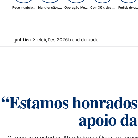
Rede municip...
Manutenção p...
Operação ‘Mo...
Com 30% das ...
Pedido de cr..
política
eleições 2026
trend do poder
“Estamos honrados 
apoio da
O deputado estadual Abdala Fraxe (Avante), presi