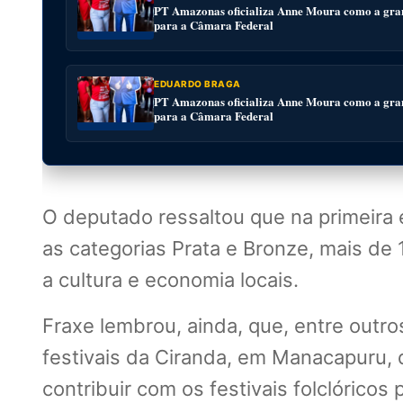
PT Amazonas oficializa Anne Moura como a gra
para a Câmara Federal
EDUARDO BRAGA
PT Amazonas oficializa Anne Moura como a gra
para a Câmara Federal
O deputado ressaltou que na primeira e
as categorias Prata e Bronze, mais de 
a cultura e economia locais.
Fraxe lembrou, ainda, que, entre outro
festivais da Ciranda, em Manacapuru,
contribuir com os festivais folclóric