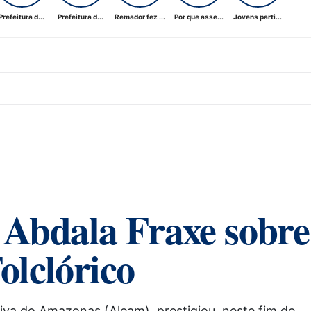
Prefeitura d...
Prefeitura d...
Remador fez ...
Por que asse...
Jovens parti...
 Abdala Fraxe sobre
olclórico
iva do Amazonas (Aleam), prestigiou, neste fim de