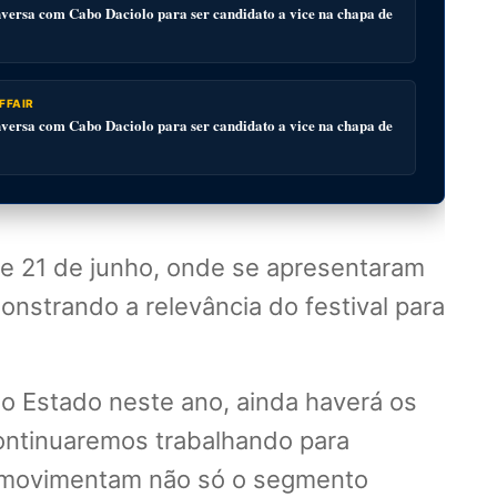
ersa com Cabo Daciolo para ser candidato a vice na chapa de
FFAIR
ersa com Cabo Daciolo para ser candidato a vice na chapa de
3 e 21 de junho, onde se apresentaram
onstrando a relevância do festival para
 do Estado neste ano, ainda haverá os
ontinuaremos trabalhando para
es movimentam não só o segmento