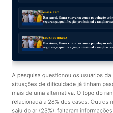
OMAR AZIZ
Em Anori, Omar conversa com a população sobre
segurança, qualificação profissional e ampliar se
EDUARDO BRAGA
Em Anori, Omar conversa com a população sobre
segurança, qualificação profissional e ampliar se
A pesquisa questionou os usuários da
situações de dificuldade já tinham pas
mais de uma alternativa. O topo do ran
relacionada a 28% dos casos. Outros m
saiu do ar (23%); faltaram informações