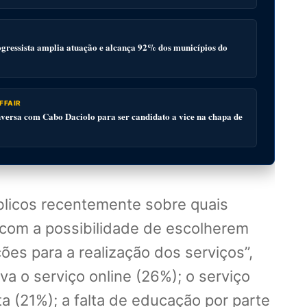
gressista amplia atuação e alcança 92% dos municípios do
FFAIR
ersa com Cabo Daciolo para ser candidato a vice na chapa de
blicos recentemente sobre quais
s, com a possibilidade de escolherem
ões para a realização dos serviços”,
a o serviço online (26%); o serviço
a (21%); a falta de educação por parte