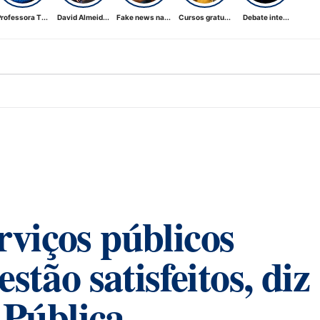
rofessora T...
David Almeid...
Fake news na...
Cursos gratu...
Debate inte...
viços públicos
tão satisfeitos, diz
 Pública