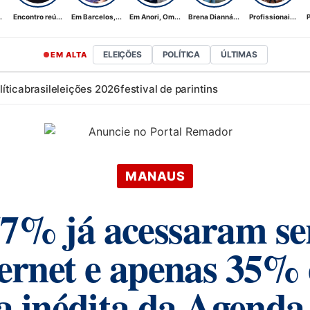
.
Encontro reú...
Em Barcelos,...
Em Anori, Om...
Brena Dianná...
Profissionai...
P
ELEIÇÕES
POLÍTICA
ÚLTIMAS
EM ALTA
lítica
brasil
eleições 2026
festival de parintins
MANAUS
% já acessaram ser
ernet e apenas 35% es
a inédita da Agenda