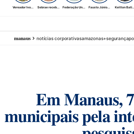
Vereador Ivo...
Sebrae receb...
Federação Un...
Fausto Júnio...
Keitton Bati..
manaus
notícias corporativas
amazonas+
segurança
po
Em Manaus, 77
municipais pela int
pesquis