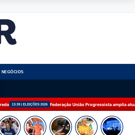
NEGÓCIOS
Federação União Progressista amplia atuação e alcança 9
S 2026