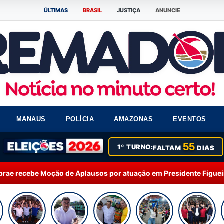
ÚLTIMAS
BRASIL
JUSTIÇA
ANUNCIE
MANAUS
POLÍCIA
AMAZONAS
EVENTOS
55
1º TURNO:
FALTAM
DIAS
de Aplausos por atuação em Presidente Figueiredo
13:39 | ELEIÇÕE