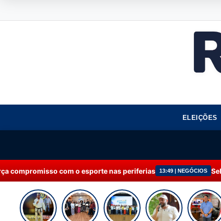
ELEIÇÕES
m o esporte nas periferias
Sebrae recebe Moção 
13:49 | NEGÓCIOS