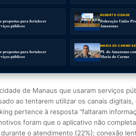
ROBERTO CIDADE
 propostas para fortalecer
Federação União Pro
rviços públicos
Amazonas
MARIA DO CARMO SE
 propostas para fortalecer
PL do Amazonas conv
rviços públicos
Maria do Carmo
 cidade de Manaus que usaram serviços pú
sado ao tentarem utilizar os canais digitai
king pertence à resposta “faltaram informaç
otivos foram que o aplicativo não completav
 durante o atendimento (22%); conexão lent