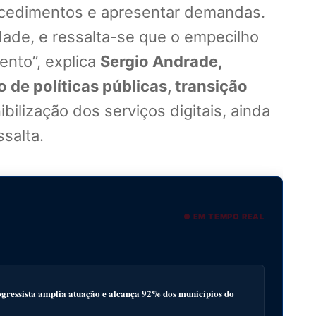
procedimentos e apresentar demandas.
dade, e ressalta-se que o empecilho
ento”, explica
Sergio Andrade,
 de políticas públicas, transição
ibilização dos serviços digitais, ainda
salta.
● EM TEMPO REAL
gressista amplia atuação e alcança 92% dos municípios do