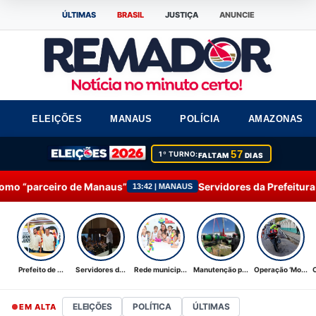
ÚLTIMAS
BRASIL
JUSTIÇA
ANUNCIE
ELEIÇÕES
MANAUS
POLÍCIA
AMAZONAS
57
1º TURNO:
FALTAM
DIAS
naus”
Servidores da Prefeitura de Manaus participa
13:42 | MANAUS
Prefeito de ...
Servidores d...
Rede municip...
Manutenção p...
Operação ‘Mo...
ELEIÇÕES
POLÍTICA
ÚLTIMAS
EM ALTA