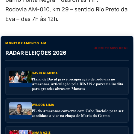
Rodovia AM-010, km 29 – sentido Rio Preto da
Eva – das 7h às 12h.
MONITORAMENTO AM
● EM TEMPO REAL
RADAR ELEIÇÕES 2026
DAVID ALMEIDA
Plano de David prevê recuperação de rodovias no
Amazonas, articulação pela BR-319 e parceria inédita
para grandes obras em Manaus
WILSON LIMA
PL do Amazonas conversa com Cabo Daciolo para ser
candidato a vice na chapa de Maria do Carmo
OMAR AZIZ