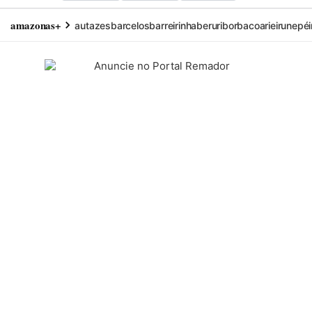
amazonas+
autazes
barcelos
barreirinha
beruri
borba
coari
eirunepé