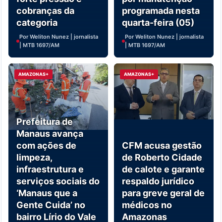
cobranças da
programada nesta
categoria
quarta-feira (05)
Por Weliton Nunez | jornalista
Por Weliton Nunez | jornalista
| MTB 1697/AM
| MTB 1697/AM
AMAZONAS+
AMAZONAS+
Prefeitura de
Manaus avança
com ações de
CFM acusa gestão
limpeza,
de Roberto Cidade
infraestrutura e
de calote e garante
serviços sociais do
respaldo jurídico
‘Manaus que a
para greve geral de
Gente Cuida’ no
médicos no
bairro Lírio do Vale
Amazonas