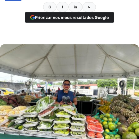
G
f
in
⤿
Priorizar nos meus resultados Google