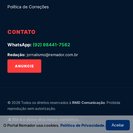
Política de Correções
CONTATO
WhatsApp:
(92) 98441-7562
Redação:
jornalismo@remador.com.br
ANUNCIE
© 2026 Todos os direitos reservados à
RMD Comunicação
. Proibida
reprodução sem autorização.
🎩 Ele é o dono dos meus caminhos.
O Portal Remador usa cookies.
Política de Privacidade
.
Aceitar