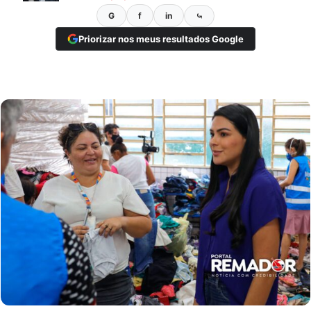
G
f
in
⤿
Priorizar nos meus resultados Google