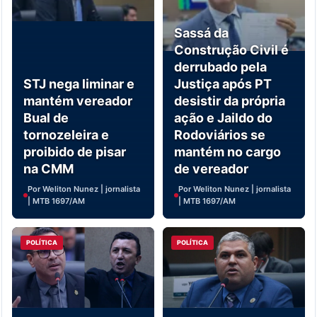
Sassá da
Construção Civil é
derrubado pela
STJ nega liminar e
Justiça após PT
mantém vereador
desistir da própria
Bual de
ação e Jaildo do
tornozeleira e
Rodoviários se
proibido de pisar
mantém no cargo
na CMM
de vereador
Por Weliton Nunez | jornalista
Por Weliton Nunez | jornalista
| MTB 1697/AM
| MTB 1697/AM
POLÍTICA
POLÍTICA