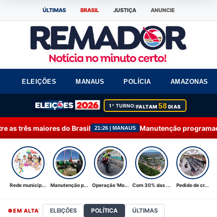
ÚLTIMAS
BRASIL
JUSTIÇA
ANUNCIE
ELEIÇÕES
MANAUS
POLÍCIA
AMAZONAS
58
1º TURNO:
FALTAM
DIAS
 Brasil
Manutenção programada na Ponta do Ismael
21:26 | MANAUS
Rede municip...
Manutenção p...
Operação ‘Mo...
Com 30% das ...
Pedido de cr...
ELEIÇÕES
POLÍTICA
ÚLTIMAS
EM ALTA