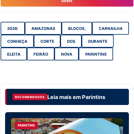
Direct
2026:
AMAZONAS
BLOCOS,
CARNAILHA
CONHEÇA
CORTE
DOS
DURANTE
ELEITA
FEIRÃO
NOVA
PARINTINS
Leia mais em
Parintins
RECOMENDADOS
PARINTINS