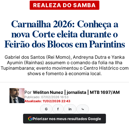
REALEZA DO SAMBA
Carnailha 2026: Conheça a
nova Corte eleita durante o
Feirão dos Blocos em Parintins
Gabriel dos Santos (Rei Momo), Andreyna Dutra e Yanka
Ayumin (Rainhas) assumem o comando da folia na Ilha
Tupinambarana; evento movimentou o Centro Histórico com
shows e fomento à economia local.
Por
Weliton Nunez | jornalista | MTB 1697/AM
Publicado: 07/02/2026 16:53
Atualizado: 11/02/2026 22:43
G
f
in
⤿
Priorizar nos meus resultados Google