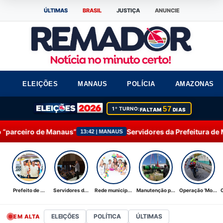
ÚLTIMAS
BRASIL
JUSTIÇA
ANUNCIE
ELEIÇÕES
MANAUS
POLÍCIA
AMAZONAS
57
1º TURNO:
FALTAM
DIAS
s”
Servidores da Prefeitura de Manaus participam do
13:42 | MANAUS
Prefeito de ...
Servidores d...
Rede municip...
Manutenção p...
Operação ‘Mo...
ELEIÇÕES
POLÍTICA
ÚLTIMAS
EM ALTA