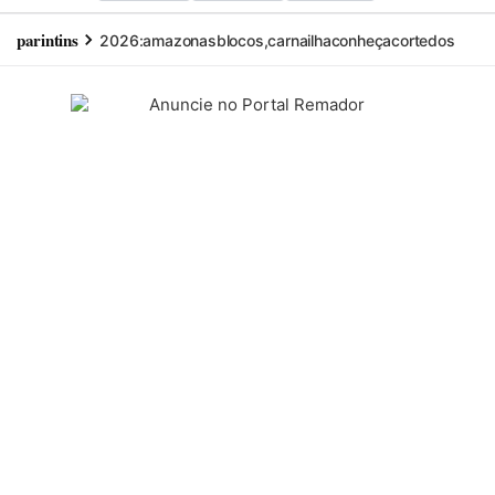
parintins
2026:
amazonas
blocos,
carnailha
conheça
corte
dos